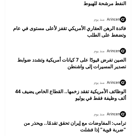
النفط مرشحة للهبوط
Arincen
منذ يوم
فائدة الرهن العقاري الأمريكي تقفز لأعلى مستوى في عام
وتضغط على الطلب
Arincen
منذ يوم
الصين تفرض قيودًا على 7 كيانات أمريكية وتشدد ضوابط
تصدير المسيرات إلى واشنطن
Arincen
منذ يوم
الوظائف الأمريكية تفقد زخمها.. القطاع الخاص يضيف 44
ألف وظيفة فقط في يوليو
Arincen
منذ يوم
ترامب: المفاوضات مع إيران تحقق تقدمًا.. ويحذر من
"ضربة قوية" إذا فشلت