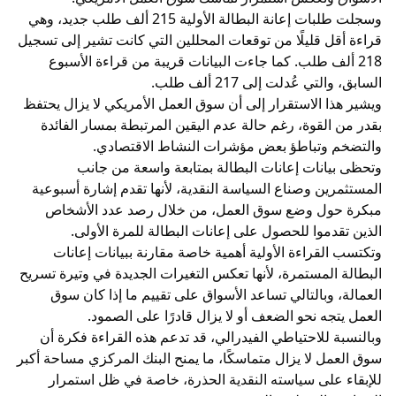
وسجلت طلبات إعانة البطالة الأولية 215 ألف طلب جديد، وهي
قراءة أقل قليلًا من توقعات المحللين التي كانت تشير إلى تسجيل
218 ألف طلب. كما جاءت البيانات قريبة من قراءة الأسبوع
السابق، والتي عُدلت إلى 217 ألف طلب.
ويشير هذا الاستقرار إلى أن سوق العمل الأمريكي لا يزال يحتفظ
بقدر من القوة، رغم حالة عدم اليقين المرتبطة بمسار الفائدة
والتضخم وتباطؤ بعض مؤشرات النشاط الاقتصادي.
وتحظى بيانات إعانات البطالة بمتابعة واسعة من جانب
المستثمرين وصناع السياسة النقدية، لأنها تقدم إشارة أسبوعية
مبكرة حول وضع سوق العمل، من خلال رصد عدد الأشخاص
الذين تقدموا للحصول على إعانات البطالة للمرة الأولى.
وتكتسب القراءة الأولية أهمية خاصة مقارنة ببيانات إعانات
البطالة المستمرة، لأنها تعكس التغيرات الجديدة في وتيرة تسريح
العمالة، وبالتالي تساعد الأسواق على تقييم ما إذا كان سوق
العمل يتجه نحو الضعف أو لا يزال قادرًا على الصمود.
وبالنسبة للاحتياطي الفيدرالي، قد تدعم هذه القراءة فكرة أن
سوق العمل لا يزال متماسكًا، ما يمنح البنك المركزي مساحة أكبر
للإبقاء على سياسته النقدية الحذرة، خاصة في ظل استمرار