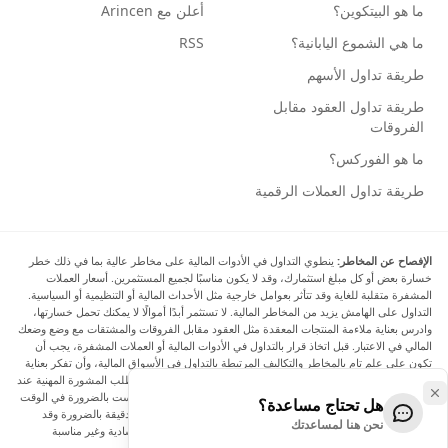
ما هو البيتكوين؟
أعلن مع Arincen
ما هي الشموع اليابانية؟
RSS
طريقة تداول الأسهم
طريقة تداول العقود مقابل
الفروقات
ما هو الفوركس؟
طريقة تداول العملات الرقمية
الإفصاح عن المخاطر:
ينطوي التداول في الأدوات المالية على مخاطر عالية بما في ذلك خطر
خسارة بعض أو كل مبلغ استثمارك، وقد لا يكون مناسبًا لجميع المستثمرين. أسعار العملات
المشفرة متقلبة للغاية وقد تتأثر بعوامل خارجية مثل الأحداث المالية أو التنظيمية أو السياسية.
التداول على الهامش يزيد من المخاطر المالية. لا تستثمر أبدًا أموالًا لا يمكنك تحمل خسارتها،
وادرس بعناية ملاءمة المنتجات المعقدة مثل العقود مقابل الفروقات والمشتقات مع وضع وضعك
المالي في الاعتبار. قبل اتخاذ قرار بالتداول في الأدوات المالية أو العملات المشفرة، يجب أن
تكون على علم تام بالمخاطر والتكاليف المرتبطة بالتداول في الأسواق المالية، وأن تفكر بعناية
في أهدافك الاستثمارية ومستوى خبرتك ورغبتك في المخاطرة، وأن تطلب المشورة المهنية عند
الحاجة. تود Arincen أن تذكرك بأن البيانات الواردة في هذا الموقع ليست بالضرورة في الوقت
هل تحتاج مساعدة؟
الفعلي وليست دقيقة. البيانات والأسعار الموجودة على الموقع ليست دقيقة بالضرورة وقد
نحن هنا لمساعدتك
تختلف عن السعر الفعلي في أي سوق معينة، مما يعني أن الأسعار إرشادية وغير مناسبة
لأغراض التداول.