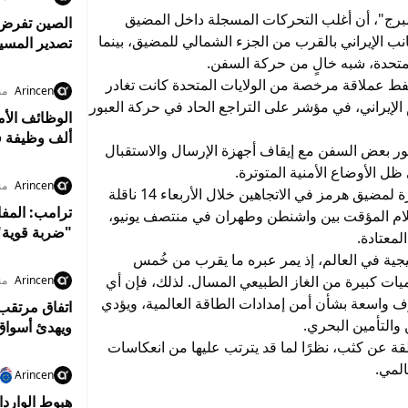
ومبرج"، أن أغلب التحركات المسجلة داخل المضيق
 الإيراني بالقرب من الجزء الشمالي للمضيق، بينما
تصدير المسي
المتحدة، شبه خالٍ من حركة السفن.
نفط عملاقة مرخصة من الولايات المتحدة كانت تغادر
Arincen
منذ 2
 الإيراني، في مؤشر على التراجع الحاد في حركة العبور
ألف وظيفة ف
ور بعض السفن مع إيقاف أجهزة الإرسال والاستقبال
ظل الأوضاع الأمنية المتوترة.
Arincen
من
ويأتي هذا التراجع بعدما بلغ عدد ناقلات النفط العابرة لمضيق هرمز في الاتجاهين خلال الأربعاء 14 ناقلة
ترامب: المفا
لام المؤقت بين واشنطن وطهران في منتصف يونيو،
"ضربة قوية"
لمعتادة.
يجية في العالم، إذ يمر عبره ما يقرب من خُمس
كميات كبيرة من الغاز الطبيعي المسال. لذلك، فإن أي
Arincen
من
 واسعة بشأن أمن إمدادات الطاقة العالمية، ويؤدي
اتفاق مرتقب
والتأمين البحري.
ويهدئ أسواق
ة عن كثب، نظرًا لما قد يترتب عليها من انعكاسات
المي.
Arincen