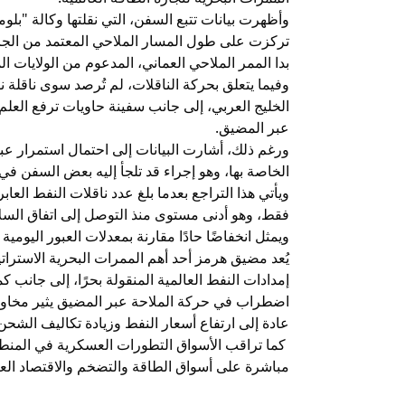
وأظهرت بيانات تتبع السفن، التي نقلتها وكالة "بل
تركزت على طول المسار الملاحي المعتمد من الجانب
بدا الممر الملاحي العماني، المدعوم من الولايات 
وفيما يتعلق بحركة الناقلات، لم تُرصد سوى ناقلة 
الخليج العربي، إلى جانب سفينة حاويات ترفع العلم
عبر المضيق.
ورغم ذلك، أشارت البيانات إلى احتمال استمرار عب
الخاصة بها، وهو إجراء قد تلجأ إليه بعض السفن في 
فقط، وهو أدنى مستوى منذ التوصل إلى اتفاق الس
ويمثل انخفاضًا حادًا مقارنة بمعدلات العبور اليومية ا
يُعد مضيق هرمز أحد أهم الممرات البحرية الاسترات
إمدادات النفط العالمية المنقولة بحرًا، إلى جانب 
اضطراب في حركة الملاحة عبر المضيق يثير مخاوف
عادة إلى ارتفاع أسعار النفط وزيادة تكاليف الشحن 
كما تراقب الأسواق التطورات العسكرية في المنطق
مباشرة على أسواق الطاقة والتضخم والاقتصاد الع