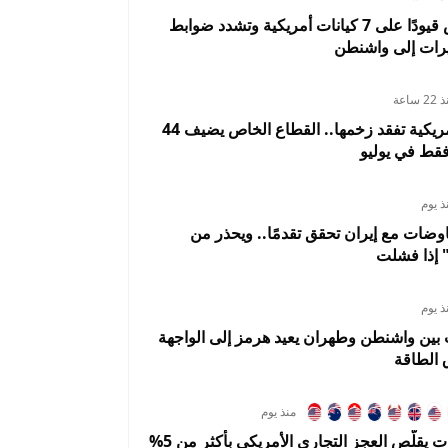
الصين تفرض قيودًا على 7 كيانات أمريكية وتشدد ضوابط
رات إلى واشنطن
2 ساعة
الوظائف الأمريكية تفقد زخمها.. القطاع الخاص يضيف 44
قط في يوليو
ذ يوم
وضات مع إيران تحقق تقدمًا.. ويحذر من
 إذا فشلت
ذ يوم
 بين واشنطن وطهران يعيد هرمز إلى الواجهة
 الطاقة
منذ يوم
هبوط الواردات يقلّص العجز التجاري الأمريكي بأكثر من 5%