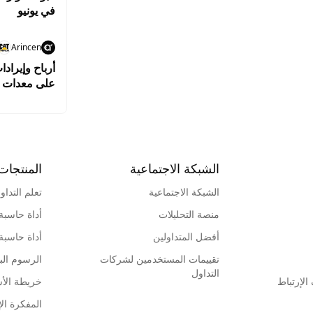
في يونيو
Arincen
أرباح وإيراد
على معدات ال
الشبكة الاجتماعية
المنتجات
الشبكة الاجتماعية
تعلم التداو
منصة التحليلات
أداة حاسبة
أفضل المتداولين
أداة حاسبة
تقييمات المستخدمين لشركات
الرسوم البي
التداول
لإرتباط
خريطة الأ
المفكرة الإ