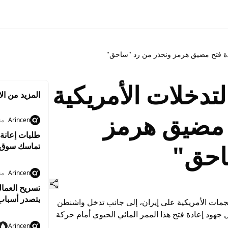
ادة فتح مضيق هرمز ونحذر من رد "ساحق"
تدخلات الأمريكية
المزيد من الا
 مضيق هرمز
Arincen
منذ 3
طلبات إعانة 
احق"
تماسك سوق 
Arincen
منذ 3
يتصدر أسبا
لهجمات الأمريكية على إيران، إلى جانب تدخل واشنطن
هود إعادة فتح هذا الممر المائي الحيوي أمام حركة
Arincen