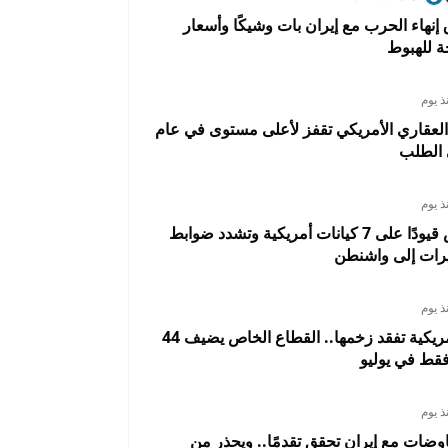
 إنهاء الحرب مع إيران بات وشيكًا وأسعار
 للهبوط
ذ يوم
العقاري الأمريكي تقفز لأعلى مستوى في عام
الطلب
ذ يوم
الصين تفرض قيودًا على 7 كيانات أمريكية وتشدد ضوابط
رات إلى واشنطن
ذ يوم
الوظائف الأمريكية تفقد زخمها.. القطاع الخاص يضيف 44
قط في يوليو
ذ يوم
وضات مع إيران تحقق تقدمًا.. ويحذر من