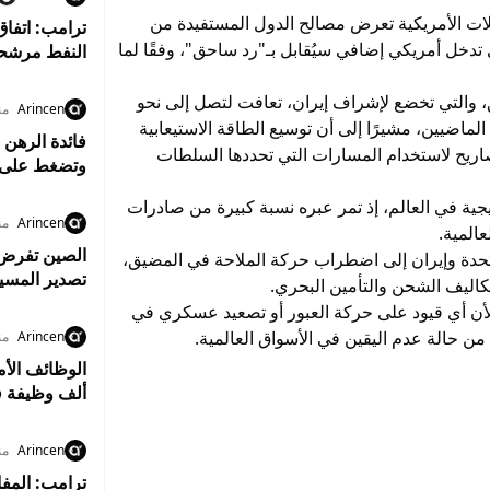
ات الأمريكية تعرض مصالح الدول المستفيدة من
ترامب: اتفاق
دخل أمريكي إضافي سيُقابل بـ"رد ساحق"، وفقًا لما
النفط مرشحة
 والتي تخضع لإشراف إيران، تعافت لتصل إلى نحو
Arincen
من
ماضيين، مشيرًا إلى أن توسيع الطاقة الاستيعابية
فائدة الرهن 
ريح لاستخدام المسارات التي تحددها السلطات
وتضغط على 
جية في العالم، إذ تمر عبره نسبة كبيرة من صادرات
Arincen
من
عالمية.
متحدة وإيران إلى اضطراب حركة الملاحة في المضيق،
تصدير المسي
كاليف الشحن والتأمين البحري.
 لأن أي قيود على حركة العبور أو تصعيد عسكري في
من حالة عدم اليقين في الأسواق العالمية.
Arincen
من
ألف وظيفة ف
Arincen
من
ترامب: المفا