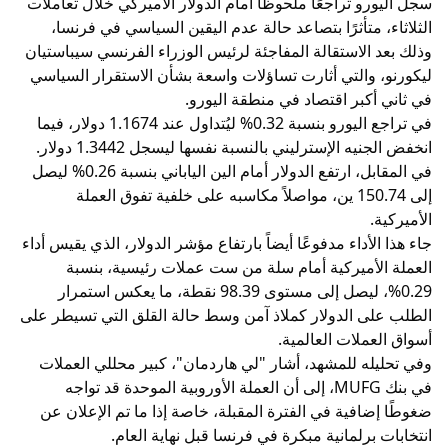
سجل اليورو تراجعًا ملحوظًا أمام الدولار الأميركي خلال تعاملات
الثلاثاء، متأثرًا بتصاعد حالة عدم اليقين السياسي في فرنسا،
وذلك بعد الاستقالة المفاجئة لرئيس الوزراء الفرنسي سيباستيان
ليكورنو، والتي أثارت تساؤلات واسعة بشأن الاستقرار السياسي
في ثاني أكبر اقتصاد في منطقة اليورو.
في تراجع اليورو بنسبة 0.32% ليُتداول عند 1.1674 دولار، فيما
انخفض الجنيه الإسترليني بالنسبة نفسها ليسجل 1.3442 دولار.
في المقابل، ارتفع الدولار أمام الين الياباني بنسبة 0.26% ليصل
إلى 150.74 ين، مواصلاً مكاسبه على خلفية تفوق العملة
الأميركية.
جاء هذا الأداء مدفوعًا أيضاً بارتفاع مؤشر الدولار، الذي يقيس أداء
العملة الأميركية أمام سلة من ست عملات رئيسية، بنسبة
0.29%، ليصل إلى مستوى 98.39 نقطة، ما يعكس استمرار
الطلب على الدولار كملاذ آمن وسط حالة القلق التي تسيطر على
أسواق العملات العالمية.
وفي تحليله للمشهد، أشار "لي هاردمان"، كبير محللي العملات
في بنك MUFG، إلى أن العملة الأوروبية الموحدة قد تواجه
ضغوطًا إضافية في الفترة المقبلة، خاصة إذا ما تم الإعلان عن
انتخابات برلمانية مبكرة في فرنسا قبل نهاية العام.