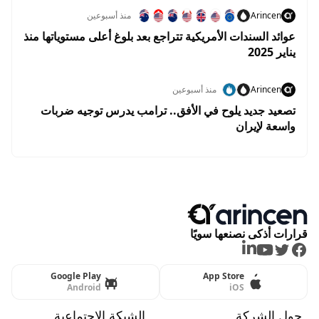
Arincen
منذ أسبوعين
عوائد السندات الأمريكية تتراجع بعد بلوغ أعلى مستوياتها منذ
يناير 2025
Arincen
منذ أسبوعين
تصعيد جديد يلوح في الأفق.. ترامب يدرس توجيه ضربات
واسعة لإيران
قرارات أذكى نصنعها سويًا
LinkedIn
Youtube
Twitter
Facebook
Google Play
App Store
Android
iOS
حول الشركة
الشبكة الاجتماعية