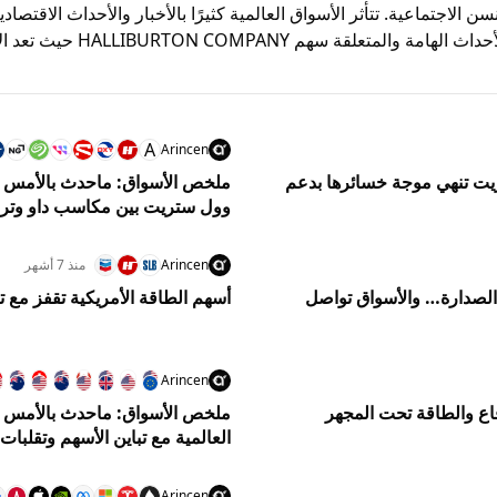
 HALLIBURTON COMPANY من شبكة أرينسن الاجتماعية. تتأثر الأسواق العالمية كثيرًا بالأخبار و
العملات والأصول بناءًا على ه
A
Arincen
لأمس وماينتظرنا اليوم 22/7: وول ستريت تنهي موجة خسائرها بدعم
وول ستريت بين مكاسب داو وترا
Arincen
منذ 7 أشهر
س وماينتظرنا اليوم 6/1: النفط في الصدارة… والأسواق تواصل
أسهم الطاقة الأمريكية تقفز مع ت
Arincen
اع والطاقة تحت المجهر
العالمية مع تباين الأسهم وتقلبات
Arincen