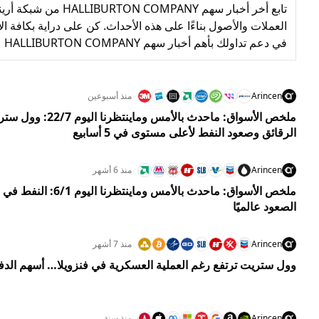
تابع أخر أخبار سهم
في دعم تداولك بأهم أخبار سهم HALLIBURTON COMPANY
Arincen
منذ أسبوعين
ملخص الأسواق: ماحدث با
الرقائق وصعود النفط لأعلى مستوى في 5 أسابيع
Arincen
منذ 6 أشهر
ملخص الأسواق: ماحدث بالأم
الصعود عالميًا
Arincen
منذ 7 أشهر
وول ستريت ترتفع رغم العملية العسكرية في فنزويلا… أسهم الدف
Arincen
منذ سنة