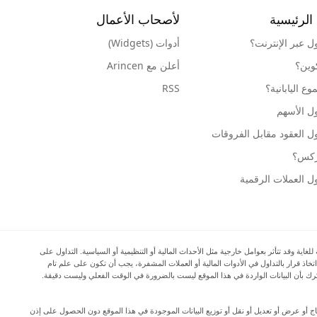
الرئيسية
لأصحاب الأعمال
ول عبر الإنترنت؟
أدوات (Widgets)
كوين؟
أعلن مع Arincen
ع اليابانية؟
RSS
ل الأسهم
ل العقود مقابل الفروقات
وركس؟
ل العملات الرقمية
ية وقد تتأثر بعوامل خارجية مثل الأحداث المالية أو التنظيمية أو السياسية. التداول على
اتخاذ قرار بالتداول في الأدوات المالية أو العملات المشفرة، يجب أن تكون على علم تام
المرتبطة بالتداول في الأسواق المالية، وأن تفكر بعناية في أهدافك الاستثمارية ومستوى خبرتك ورغبتك في المخاطرة، وأن تطلب المشورة المهنية عند الحاجة. تود Arincen أن تذكرك بأن البيانات الواردة في هذا الموقع ليست بالضرورة في الوقت الفعلي وليست دقيقة.
دة إنتاج أو عرض أو تعديل أو نقل أو توزيع البيانات الموجودة في هذا الموقع دون الحصول على إذن