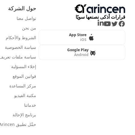
حول الشركة
قرارات أذكى نصنعها سويًا
تواصل معنا
LinkedIn
Youtube
Twitter
Facebook
من نحن
App Store
الشروط والأحكام
iOS
سياسة الخصوصية
Google Play
Android
سياسة ملفات تعريف ا
إخلاء المسؤلية
قوانين الموقع
مركز المساعدة
مكتبة الفيديو
خدماتنا
برنامج الإحالة
حمِّل تطبيق Arincen