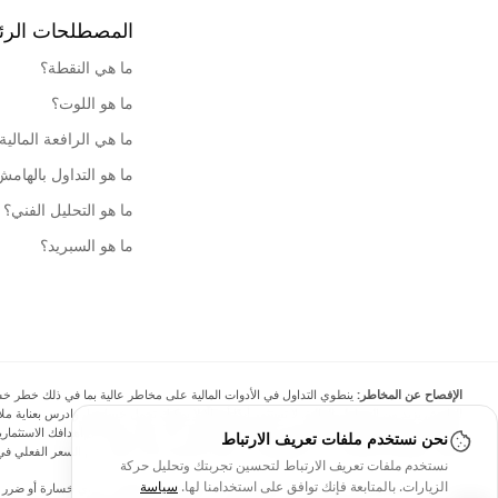
المصطلحات الرئ
ما هي النقطة؟
ما هو اللوت؟
ما هي الرافعة المالية
ما هو التداول بالهام
ما هو التحليل الفني؟
ما هو السبريد؟
الإفصاح عن المخاطر:
ينطوي التداول في الأدوات المالية على مخاطر عالية بما في ذلك خطر خسارة 
الهامش يزيد من المخاطر المالية. لا تستثمر أبدًا أموالًا لا يمكنك تحمل خسارتها، وادرس بعناية
نحن نستخدم ملفات تعريف الارتباط
البيانات والأسعار الموجودة على الموقع ليست دقيقة بالضرورة وقد تختلف عن السعر الفعلي في 
نستخدم ملفات تعريف الارتباط لتحسين تجربتك وتحليل حركة
الزيارات. بالمتابعة فإنك توافق على استخدامنا لها.
سياسة
لن يتحمل Arincen وأي مزود للبيانات الواردة في هذا الموقع المسؤولية عن أي خسا