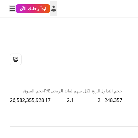
ابدأ رحلتك الآن
حجم التداول
الربح لكل سهم
العائد الربحي
P/E
حجم السوق
26,582,355,928
17
2.1
2
248,357