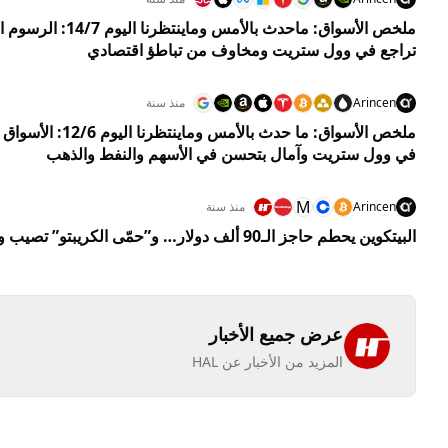
ملخص الأسواق: ماحدث بال
تراجع في وول ستريت ومخاوف من تباطؤ اقتصادي
Arincen
منذ سنة
ملخص الأسواق: ما حدث 
في وول ستريت وآمال بتحسن في الأسهم والنفط والذهب
M
Arincen
منذ سنة
البيتكوين يحطم حاجز الـ90 ألف دولار… و”حمّى الكريبتو” تصيب وول ستريت
عرض جميع الأخبار
المزيد من الأخبار عن HAL