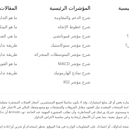
يسية
المؤشرات الرئيسية
المقالات 
شرح الدعم والمقاومة
ما هو التدا
شرح خطوط الإتجاه
ما هو البيت
؟
شرح مؤشر فيبوناتشي
ما هي الشمو
ش؟
شرح مؤشر ستوكاستيك
طريقة تداو
شرح مؤشر المتوسطات المتحركة
طريقة تداو
شرح مؤشر MACD
ما هو الف
شرح نماذج الهارمونيك
طريقة تداو
شرح مؤشر RSI
بعض أو كل مبلغ استثمارك، وقد لا يكون مناسبًا لجميع المستثمرين. أسعار العملات المشفرة متقلبة للغا
 ملاءمة المنتجات المعقدة مثل العقود مقابل الفروقات والمشتقات مع وضع وضعك المالي في الاعتبار. قبل 
بالمخاطر والتكاليف 
أي سوق معينة، مما يعني أن الأسعار إرشادية وغير مناسبة لأغراض التداول.
رة أو ضرر نتيجة لتداولك، أو اعتمادك على المعلومات الواردة في هذا الموقع. يحظر استخدام أو تخزين أو إعا