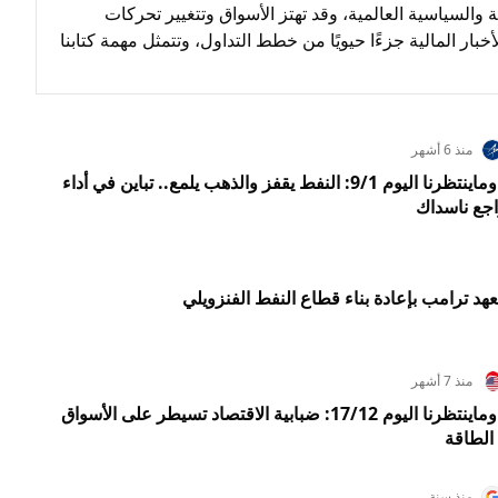
الأحداث الاقتصادية والسياسية العالمية، وقد تهتز الأسواق وتتغيير تحركات
ذه الأحداث. كن على دراية بكافة الأحداث الهامة والمتعلقة سهم HALLIBURTON COMPANY حيث تعد الأخبار المالية جزءًا حيويًا من خطط التداول، وتتمثل مهمة كتابنا
منذ 6 أشهر
ملخص الأسواق: ماحدث بالأمس وماينتظرنا اليوم 9/1: النفط يقفز والذهب يلمع.. تباين في أداء
جع ناسداك
عهد ترامب بإعادة بناء قطاع النفط الفنزويلي
منذ 7 أشهر
ملخص الأسواق: ماحدث بالأمس وماينتظرنا اليوم 17/12: ضبابية الاقتصاد تسيطر على الأسواق
 الطاقة
منذ سنة