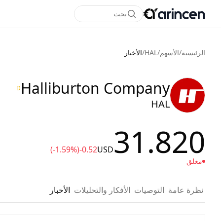
بحث
الرئيسية
/
الأسهم
/
HAL
/
الأخبار
Halliburton Company
D
HAL
31.820
(-1.59%)
-0.52
USD
مغلق
نظرة عامة
التوصيات
الأفكار والتحليلات
الأخبار