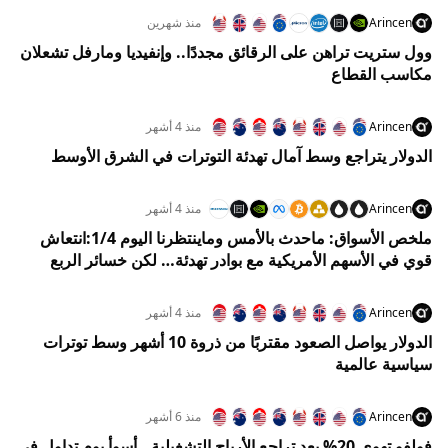
Arincen
منذ شهرين
وول ستريت تراهن على الرقائق مجددًا.. وإنفيديا ومارفل تشعلان
مكاسب القطاع
Arincen
منذ 4 أشهر
الدولار يتراجع وسط آمال تهدئة التوترات في الشرق الأوسط
Arincen
منذ 4 أشهر
ملخص الأسواق: ماحدث بالأمس وماينتظرنا اليوم 1/4:انتعاش
قوي في الأسهم الأمريكية مع بوادر تهدئة… لكن خسائر الربع
الأول تفرض واقعًا صعبًا
Arincen
منذ 4 أشهر
الدولار يواصل الصعود مقتربًا من ذروة 10 أشهر وسط توترات
سياسية عالمية
Arincen
منذ 6 أشهر
فولفو تهوي 20% بعد تراجع الأرباح التشغيلية.. أسوأ يوم تداول في