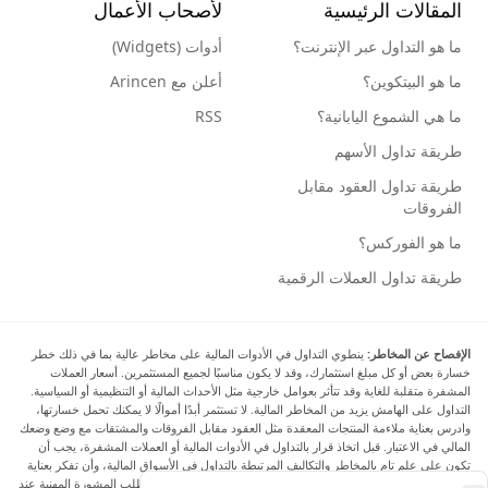
المقالات الرئيسية
لأصحاب الأعمال
ما هو التداول عبر الإنترنت؟
أدوات (Widgets)
ما هو البيتكوين؟
أعلن مع Arincen
ما هي الشموع اليابانية؟
RSS
طريقة تداول الأسهم
طريقة تداول العقود مقابل
الفروقات
ما هو الفوركس؟
طريقة تداول العملات الرقمية
الإفصاح عن المخاطر:
ينطوي التداول في الأدوات المالية على مخاطر عالية بما في ذلك خطر
خسارة بعض أو كل مبلغ استثمارك، وقد لا يكون مناسبًا لجميع المستثمرين. أسعار العملات
المشفرة متقلبة للغاية وقد تتأثر بعوامل خارجية مثل الأحداث المالية أو التنظيمية أو السياسية.
التداول على الهامش يزيد من المخاطر المالية. لا تستثمر أبدًا أموالًا لا يمكنك تحمل خسارتها،
وادرس بعناية ملاءمة المنتجات المعقدة مثل العقود مقابل الفروقات والمشتقات مع وضع وضعك
المالي في الاعتبار. قبل اتخاذ قرار بالتداول في الأدوات المالية أو العملات المشفرة، يجب أن
تكون على علم تام بالمخاطر والتكاليف المرتبطة بالتداول في الأسواق المالية، وأن تفكر بعناية
في أهدافك الاستثمارية ومستوى خبرتك ورغبتك في المخاطرة، وأن تطلب المشورة المهنية عند