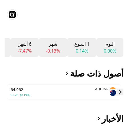
اليوم
1 اسبوع
شهر
6 أشهر
12 
6%
-7.47%
-0.13%
0.14%
0.00%
أصول ذات صلة
AUDINR
64.962
0.128
(0.19%)
Skip to next slide page
الأخبار