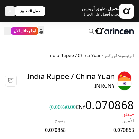
تحميل تطبيق أرينسن
حمل التطبيق
تجربة أفضل على الجوال
ابدأ رحلتك الآن
الرئيسية
/
فوركس
/
India Rupee / China Yuan
India Rupee / China Yuan
INRCNY
0.070868
(0.00%)
0.00
CNY
مغلق
الأمس
مفتوح
0.070868
0.070868