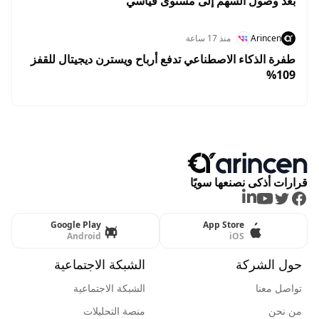
بعد وصول السهم إلى مستوى قياسي
Arincen
منذ 17 ساعة
طفرة الذكاء الاصطناعي تدفع أرباح ويسترن ديجيتال للقفز
109%
قرارات أذكى نصنعها سويًا
LinkedIn
Youtube
Twitter
Facebook
Google Play
App Store
Android
iOS
حول الشركة
الشبكة الاجتماعية
تواصل معنا
الشبكة الاجتماعية
من نحن
منصة التحليلات