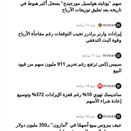
سهم "يونايتد هولسيل مورجيدج" يسجل أكبر هبوط في
تاريخه بعد تعليق توزيعات الأرباح
Arincen
منذ 11 ساعة
إيرادات وارنر براذرز تخيب التوقعات رغم مفاجأة الأرباح
وقوة البث التدفقي
Arincen
منذ 11 ساعة
سبيس إكس ترتفع رغم تحرير 911 مليون سهم من قيود
البيع
Arincen
منذ 14 ساعة
سانديسك تهوي 10% رغم قفزة الإيرادات 372% وتوسيع
إعادة شراء الأسهم
Arincen
منذ 16 ساعة
جيف بيزوس يبيع أسهمًا في "أمازون" بـ350 مليون دولار