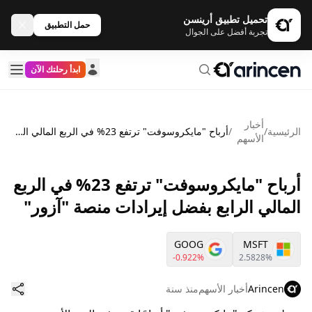
تحميل تطبيق أرينسن
حمل التطبيق
تجربة أفضل على الجوال
ابدأ رحلتك الآن
أخبار
الرئيسية
/
/
أرباح "مايكروسوفت" ترتفع 23% في الربع المالي الرابع بفضل إيرادات منصة "آزور"
الأسهم
أرباح "مايكروسوفت" ترتفع 23% في الربع
المالي الرابع بفضل إيرادات منصة "آزور"
GOOG
MSFT
-0.922%
2.5828%
Arincen
أخبار الأسهم
منذ سنة