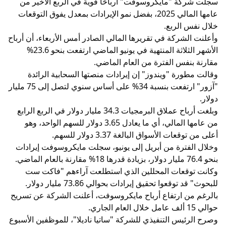
سجلت شركة "مايكروسوفت" أرباحًا قوية في الربع الأخير من
عامها المالي 2025، بفضل نمو الإيرادات بمعدل يفوق التوقعات
خلال نفس الربع.
وأعلنت الشركة في تقريرها المالي الصادر أمس الأربعاء، أن أرباح
الأشهر الثلاثة المنتهية في يونيو الماضي ارتفعت بنحو 23.6%
مقارنة بنفس الفترة من العام الماضي.
وقالت مطورة "ويندوز" إن إيرادات منصتها السحابية الرائدة
"آزور" ارتفعت بنسبة 34% على أساس سنوي لتصل إلى 75 مليار
دولار.
وبلغت أرباح عملاق البرمجيات 34.3 مليار دولار في الربع الرابع
من عامها المالي، أي ما يعادل 3.65 دولار للسهم الواحد، وهو
أعلى من توقعات الأسواق البالغة 3.37 دولار للسهم.
وخلال الفترة من أبريل إلى يونيو، سجلت مايكروسوفت إيرادات
بنحو 76.4 مليار دولار، بزيادة قدرها 18% مقارنة بالعام الماضي.
وكانت توقعات المحللين الذي استطلعت آراءهم "فاكت ست
للبحوث" قد توقعوا تحقيق إيرادات بحوالي 73.86 مليار دولار.
بالرغم من ارتفاع أرباح مايكروسوفت، أعلنت الشركة عن تسريح
حوالي 15 ألف عامل خلال العام الجاري.
وصرح الرئيس التنفيذي للشركة "ساتيا ناديلا"، للموظفين الأسبوع