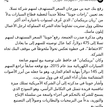
رفع بنك جيه بي مورجان السعر المستهدف لسهم شركة تسلا،
بعد تعيين "راجات جوبتا" محللاً جديداً لتغطية قطاع السيارات بدلاً
من "ريان برينكمان"، الذي عُرف لسنوات باعتباره أحد أكثر
محللي وول ستريت تشاؤماً تجاه الشركة المملوكة لرجل الأعمال
إيلون ماسك.
وفي مذكرة صدرت الجمعة، رفع"جوبتا" السعر المستهدف لسهم
تسلا إلى 475 دولاراً، كما عدّل توصيته للسهم إلى ما يعادل
"الاحتفاظ"، في خطوة تعكس تحولاً ملحوظاً في موقف البنك تجاه
الشركة.
وكان "برينكمان" قد حافظ على توصية بيع لسهم صانعة
السيارات الكهربائية منذ عام 2015، مع توقعه سابقاً تراجع السهم
إلى 145 دولاراً بنهاية العام الجاري، وهو ما جعله من أبرز الأصوات
المتشائمة بشأن أداء الشركة في وول ستريت.
وأشار جوبتا في مذكرته إلى أن الشركة الأمريكية تمتلك ميزة
تنافسية فريدة تتمثل في التكامل الرأسي، وهو النموذج الذي
يسمح للشركة بالتحكم في أجزاء واسعة من سلسلة الإنتاج
والتوريد، بدءاً من البرمجيات والبطاريات وصولاً إلى التصنيع
والتوزيع.