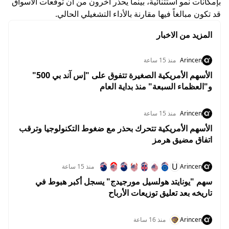
بإمكانات نمو استثنائية، بينما يحذر آخرون من أن توقعات الأسواق
قد تكون مبالغاً فيها مقارنة بالأداء التشغيلي الحالي.
المزيد من الاخبار
Arincen
منذ 15 ساعة
الأسهم الأمريكية الصغيرة تتفوق على "إس آند بي 500"
و"العظماء السبعة" منذ بداية العام
Arincen
منذ 15 ساعة
الأسهم الأمريكية تتحرك بحذر مع ضغوط التكنولوجيا وترقب
اتفاق مضيق هرمز
U
Arincen
منذ 15 ساعة
سهم "يونايتد هولسيل مورجيدج" يسجل أكبر هبوط في
تاريخه بعد تعليق توزيعات الأرباح
Arincen
منذ 16 ساعة