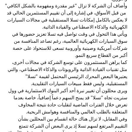
وأضاف أن الشركة لا تزال "غير مقدرة ومفهومة بالشكل الكافي"
من قبل الأسواق، في إشارة إلى أن تقييم المستثمرين الحالي قد
لا يعكس بالكامل إمكانات تسلا المستقبلية في مجالات السيارات
الكهربائية والذكاء الاصطناعي والقيادة الذاتية.
ويأتي هذا التحول في وقت تواصل فيه تسلا تعزيز حضورها في
سوق السيارات الكهربائية العالمية، رغم تصاعد المنافسة من
شركات أمريكية وصينية وأوروبية تسعى للاستحواذ على حصة
أكبر من القطاع سريع النمو.
كما يراهن المستثمرون على توسع الشركة في مجالات أخرى،
مثل تقنيات القيادة الذاتية والروبوتات والذكاء الاصطناعي، والتي
يعتبرها البعض المحرك الرئيسي المحتمل لقيمة "تسلا"
المستقبلية، وليس فقط مبيعات السيارات التقليدية.
ويرى محللون أن تغيير نبرة أحد أكبر البنوك الاستثمارية في وول
ستريت تجاه "تسلا" قد يمنح السهم دعماً إضافياً، خاصة بعدما
تعرض خلال الفترات الماضية لتقلبات حادة نتيجة المخاوف
المتعلقة بالطلب العالمي والمنافسة وهوامش الربحية.
وفي المقابل، لا تزال هناك حالة انقسام بين المحللين بشأن
التقييم المرتفع لسهم تسلا إذ يرى البعض أن الشركة تتمتع