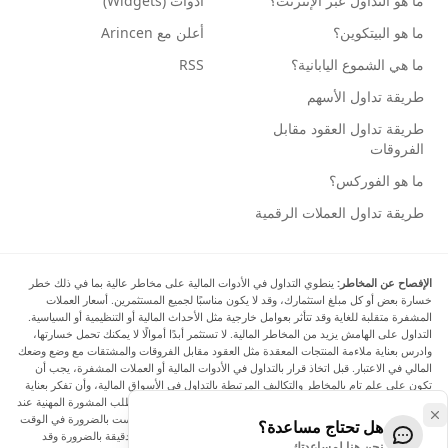
ما هو التداول عبر الإنترنت؟
أدوات (Widgets)
ما هو البيتكوين؟
أعلن مع Arincen
ما هي الشموع اليابانية؟
RSS
طريقة تداول الأسهم
طريقة تداول العقود مقابل
الفروقات
ما هو الفوركس؟
طريقة تداول العملات الرقمية
الإفصاح عن المخاطر:
ينطوي التداول في الأدوات المالية على مخاطر عالية بما في ذلك خطر
خسارة بعض أو كل مبلغ استثمارك، وقد لا يكون مناسبًا لجميع المستثمرين. أسعار العملات
المشفرة متقلبة للغاية وقد تتأثر بعوامل خارجية مثل الأحداث المالية أو التنظيمية أو السياسية.
التداول على الهامش يزيد من المخاطر المالية. لا تستثمر أبدًا أموالًا لا يمكنك تحمل خسارتها،
وادرس بعناية ملاءمة المنتجات المعقدة مثل العقود مقابل الفروقات والمشتقات مع وضع وضعك
المالي في الاعتبار. قبل اتخاذ قرار بالتداول في الأدوات المالية أو العملات المشفرة، يجب أن
تكون على علم تام بالمخاطر والتكاليف المرتبطة بالتداول في الأسواق المالية، وأن تفكر بعناية
في أهدافك الاستثمارية ومستوى خبرتك ورغبتك في المخاطرة، وأن تطلب المشورة المهنية عند
الحاجة. تود Arincen أن تذكرك بأن البيانات الواردة في هذا الموقع ليست بالضرورة في الوقت
هل تحتاج مساعدة؟
الفعلي وليست دقيقة. البيانات والأسعار الموجودة على الموقع ليست دقيقة بالضرورة وقد
نحن هنا لمساعدتك