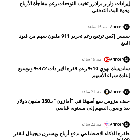
إيرادات وارنر براذرز تخيب التوقعات رغم مفاجأة الأرباح
وقوة البث التدفقي
Arincen
منذ 16 ساعة
سبيس إكس ترتفع رغم تحرير 911 مليون سهم من قيود
البيع
Arincen
منذ 19 ساعة
سانديسك تهوي 10% رغم قفزة الإيرادات 372% وتوسيع
إعادة شراء الأسهم
Arincen
منذ 21 ساعة
جيف بيزوس يبيع أسهمًا في "أمازون" بـ350 مليون دولار
بعد وصول السهم إلى مستوى قياسي
Arincen
منذ 22 ساعة
طفرة الذكاء الاصطناعي تدفع أرباح ويسترن ديجيتال للقفز