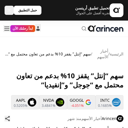
تحميل تطبيق أرينسن
حمل التطبيق
تجربة أفضل على الجوال
ابدأ رحلتك الآن
أخبار
الرئيسية
/
/
سهم “إنتل” يقفز 10% بدعم من تعاون محتمل مع “جوجل” و”إنفيديا”
الأسهم
سهم “إنتل” يقفز 10% بدعم من تعاون
محتمل مع “جوجل” و”إنفيديا”
AAPL
NVDA
GOOGL
INTC
0.5205%
3.4841%
-4.051%
0.1685%
Arincen
أخبار الأسهم
منذ شهر