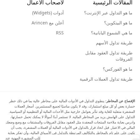
المقالات الرئيسية
لأصحاب الأعمال
ما هو التداول عبر الإنترنت؟
أدوات (Widgets)
ما هو البيتكوين؟
أعلن مع Arincen
ما هي الشموع اليابانية؟
RSS
طريقة تداول الأسهم
طريقة تداول العقود مقابل
الفروقات
ما هو الفوركس؟
طريقة تداول العملات الرقمية
الإفصاح عن المخاطر:
ينطوي التداول في الأدوات المالية على مخاطر عالية بما في ذلك خطر
خسارة بعض أو كل مبلغ استثمارك، وقد لا يكون مناسبًا لجميع المستثمرين. أسعار العملات
المشفرة متقلبة للغاية وقد تتأثر بعوامل خارجية مثل الأحداث المالية أو التنظيمية أو السياسية.
التداول على الهامش يزيد من المخاطر المالية. لا تستثمر أبدًا أموالًا لا يمكنك تحمل خسارتها،
وادرس بعناية ملاءمة المنتجات المعقدة مثل العقود مقابل الفروقات والمشتقات مع وضع وضعك
المالي في الاعتبار. قبل اتخاذ قرار بالتداول في الأدوات المالية أو العملات المشفرة، يجب أن
تكون على علم تام بالمخاطر والتكاليف المرتبطة بالتداول في الأسواق المالية، وأن تفكر بعناية
في أهدافك الاستثمارية ومستوى خبرتك ورغبتك في المخاطرة، وأن تطلب المشورة المهنية عند