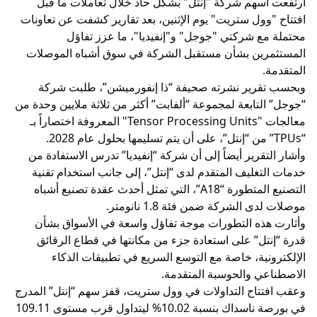
ارتفعت أسهم شركة "إنتل" بشكل حاد خلال تعاملات ما قبل
افتتاح "وول ستريت" يوم الإثنين، بعد تقارير كشفت عن تعاونات
محتملة مع شركتي "جوجل" و"إنفيديا"، ما عزز تفاؤل
المستثمرين بشأن مستقبل الشركة في سوق أشباه الموصلات
المتقدمة.
وبحسب تقرير نشرته صحيفة “ذا إنفورميشن”، طلبت شركة
“جوجل” التابعة لمجموعة “ألفابت” أكثر من ثلاثة ملايين وحدة من
معالجات "Tensor Processing Units" المعروفة اختصاراً بـ
“TPUs” من “إنتل”، على أن يتم تسليمها بحلول عام 2028.
وأشار التقرير أيضاً إلى أن شركة “إنفيديا” تدرس الاستفادة من
خدمات التغليف المتقدم لدى “إنتل”، إلى جانب استخدام تقنية
التصنيع المتطورة “A18”، التي تمثل أحدث عقدة تصنيع أشباه
موصلات لدى الشركة ضمن فئة 1.8 نانومتر.
وأثارت هذه التطورات موجة تفاؤل واسعة في الأسواق بشأن
قدرة “إنتل” على استعادة جزء من مكانتها في قطاع الرقائق
الإلكترونية، خاصة مع التوسع السريع في تطبيقات الذكاء
الاصطناعي والحوسبة المتقدمة.
وعقب افتتاح التداولات في وول ستريت، قفز سهم “إنتل” المدرج
في بورصة ناسداك بنسبة 10.02% ليتداول قرب مستوى 109.11