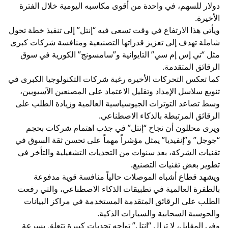
دولار للسهم، في واحدة من أقوى مكاسبه اليومية خلال الفترة
الأخيرة.
ويأتي هذا الارتفاع في وقت تسعى فيه “إنتل” إلى تنفيذ خطة تحول
شاملة تهدف إلى تعزيز قدراتها التصنيعية ومنافسة شركات كبرى
مثل “تي إس إم سي” التايوانية و”سامسونج” الكورية في سوق
الرقائق المتقدمة.
كما تعكس التحركات الأخيرة رغبة شركات التكنولوجيا الكبرى في
تنويع سلاسل الإمداد وتقليل الاعتماد على المصنعين الآسيويين،
وسط تصاعد التوترات الجيوسياسية العالمية وزيادة الطلب على
الرقائق المرتبطة بالذكاء الاصطناعي.
ويرى محللون أن نجاح “إنتل” في جذب اهتمام شركات بحجم
“جوجل” و”إنفيديا” يمثل مؤشراً مهماً على تحسن ثقة السوق في
تقنيات الشركة، بعد سنوات من التحديات التشغيلية والتأخر في
تطوير بعض تقنيات التصنيع.
ويشهد قطاع أشباه الموصلات حالياً منافسة قوية مدفوعة
بالطفرة العالمية في تطبيقات الذكاء الاصطناعي، والتي رفعت
الطلب على الرقائق المتقدمة المستخدمة في مراكز البيانات
والحوسبة السحابية والسيارات الذكية.
وفي المقابل، لا تزال “إنتل” تواجه تحديات كبيرة تتعلق بسرعة