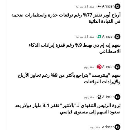
Arincen
منذ 21 ساعة
أرباح أوبر تقفز 77% رغم توقعات حذرة واستثمارات ضخمة
في القيادة الذاتية
Arincen
منذ 21 ساعة
سهم إيه إم دي يهبط 9% رغم قفزة إيرادات الذكاء
الاصطناعي
Arincen
منذ يوم
سهم "بينترست" يتراجع بأكثر من 9% رغم تجاوز الأرباح
والإيرادات التوقعات
Arincen
منذ يوم
ثروة الرئيس التنفيذي لـ"بالانتير" تقفز 3.1 مليار دولار بعد
صعود السهم إلى مستوى قياسي
Arincen
منذ يوم