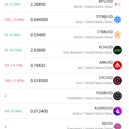
MTLUSD
2.26850
.03600
(1.59%)
Metal / United States Dollar
STORJUSD
0.044500
.000250
(-0.56%)
Storj / United States Dollar
CTKBUSD
0.53400
.00500
(0.94%)
CertiK / United States Dollar
XCHUSD
2.63600
.12200
(42.56%)
Chia Network / United States Dollar
ARKUSD
0.16632
.00025
(-0.15%)
Ark / United States Dollar
CVCUSD
0.018500
.000350
(-1.85%)
Civic / United States Dollar
YGGBUSD
(0%)
YGGDRASH / United States Dollar
AUDIOUSD
0.012400
.000050
(0.40%)
Audius / United States Dollar
IQUSD
(0%)
Everipedia / United States Dollar