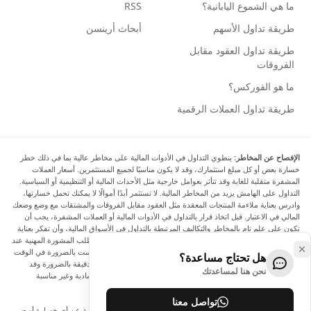
ما هي الشموع اليابانية؟
RSS
طريقة تداول الأسهم
أبحاث أرينسن
طريقة تداول العقود مقابل
الفروقات
ما هو الفوركس؟
طريقة تداول العملات الرقمية
الإفصاح عن المخاطر:
ينطوي التداول في الأدوات المالية على مخاطر عالية بما في ذلك خطر
خسارة بعض أو كل مبلغ استثمارك، وقد لا يكون مناسبًا لجميع المستثمرين. أسعار العملات
المشفرة متقلبة للغاية وقد تتأثر بعوامل خارجية مثل الأحداث المالية أو التنظيمية أو السياسية.
التداول على الهامش يزيد من المخاطر المالية. لا تستثمر أبدًا أموالًا لا يمكنك تحمل خسارتها،
وادرس بعناية ملاءمة المنتجات المعقدة مثل العقود مقابل الفروقات والمشتقات مع وضع وضعك
المالي في الاعتبار. قبل اتخاذ قرار بالتداول في الأدوات المالية أو العملات المشفرة، يجب أن
تكون على علم تام بالمخاطر والتكاليف المرتبطة بالتداول في الأسواق المالية، وأن تفكر بعناية
في أهدافك الاستثمارية ومستوى خبرتك ورغبتك في المخاطرة، وأن تطلب المشورة المهنية عند
الحاجة. تود Arincen أن تذكرك بأن البيانات الواردة في هذا الموقع ليست بالضرورة في الوقت
هل تحتاج مساعدة؟
الفعلي وليست دقيقة. البيانات والأسعار الموجودة على الموقع ليست دقيقة بالضرورة وقد
نحن هنا لمساعدتك
تختلف عن السعر الفعلي في أي سوق معينة، مما يعني أن الأسعار إرشادية وغير مناسبة
لأغراض التداول.
تواصل معنا
لن يتحمل Arincen وأي مزود للبيانات الواردة في هذا الموقع المسؤولية عن أي خسارة أو ضرر