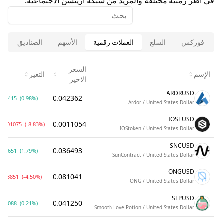
في اطر زمنية مختلفة والمزيد من شبكة ارينسن الاجتماعية.
فوركس
السلع
العملات رقمية
الأسهم
الصناديق
ا
السعر
الإسم
التغير
الاخير
ARDRUSD
0.042362
.000415
(0.98%)
Ardor / United States Dollar
IOSTUSD
0.0011054
.0001075
(-8.83%)
IOStoken / United States Dollar
SNCUSD
0.036493
.000651
(1.79%)
SunContract / United States Dollar
ONGUSD
0.081041
.003851
(-4.50%)
ONG / United States Dollar
SLPUSD
0.041250
.000088
(0.21%)
Smooth Love Potion / United States Dollar