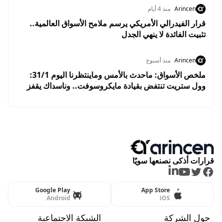
Arincen
منذ 4 أيام
قرار الفيدرالي الأمريكي يرسم ملامح الأسواق العالمية..
تثبيت الفائدة لا ينهي الجدل
Arincen
منذ أسبوع
ملخص الأسواق: ماحدث بالأمس وماينتظرنا اليوم 31/1:
وول ستريت تنتفض بقيادة مايكروسوفت.. وناسداك يقفز
2.8% وسط ترقب نتائج التكنولوجيا
قرارات أذكى نصنعها سويًا
LinkedIn
Youtube
Twitter
Facebook
Google Play
App Store
Android
iOS
حول الشركة
الشبكة الاجتماعية