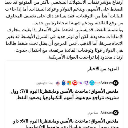
ارتفاع مؤشر نفقات الاستهلاك الشخصي بأكثر من المتوقع قد يعيد
الضغط على الأسهم، ويدعم الدولار وعوائد السندات. أما إذا جاءت
البيانات أهدأ من التوقعات، فقد يساعد ذلك على تخفيف المخاوف
من رفع الفائدة، ويدعم شهية المخاطرة من جديد.
وبالنسبة للنفط، قد يستمر الضغط على الأسعار إذا بقيت مخاوف
الإمدادات محدودة، لكن أي توتر جديد في الشرق الأوسط قد يغير
الاتجاه سريعًا. أما الذهب، فمن المرجح أن يظل تحت ضغط طالما
بقي الدولار قويًا وتوقعات الفائدة مرتفعة، مع احتمال حدوث
ارتداد محدود إذا تراجعت العوائد الأمريكية.
المزيد من الاخبار
Arincen
منذ دقيقتين
ملخص الأسواق: ماحدث بالأمس وماينتظرنا اليوم 7/8: وول
ستريت تتراجع مع هبوط أسهم التكنولوجيا وصعود النفط
قبل تقرير الوظائف
Arincen
منذ يوم
ملخص الأسواق: ماحدث بالأمس وماينتظرنا اليوم 6/8: داو
جونز يسجل مستوى قياسيًا رغم ضغوط التكنولوجيا