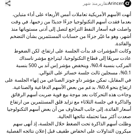
Arincen
تقارير
منذ شهر
أنهت الأسهم الأمريكية تعاملات أمس الأربعاء على أداء متباين،
بعدما فقدت أسهم التكنولوجيا جزءًا جديدًا من زخمها، في وقت
واصلت فيه أسعار النفط التراجع لتصل إلى أدنى مستوياتها منذ
أشهر، وهو ما غيّر جزءًا من حسابات المستثمرين بشأن التضخم
والفائدة.
وكانت المؤشرات قد بدأت الجلسة على ارتفاع، لكن الضغوط
عادت سريعًا إلى قطاع التكنولوجيا، ليتراجع مؤشر ناسداك
المركب بنسبة 0.4%، وينخفض مؤشر إس آند بي 500 بنسبة
0.1%، مسجلين ثالث جلسة خسائر على التوالي.
في المقابل، تمكن مؤشر داو جونز الصناعي من إنهاء الجلسة على
ارتفاع بنحو 0.4%، بدعم من بعض الأسهم الدفاعية والصناعية.
وجاءت هذه التحركات بعد موجة بيع قوية ضربت أسهم الرقائق
والذاكرة في جلسة الثلاثاء مع تزايد قلق المستثمرين من ارتفاع
أسعار الفائدة، إلى جانب المخاوف من أن بعض أسهم التكنولوجيا
صعدت أكثر مما تحتمله نتائجها الحالية.
وظلت أسهم الذاكرة تحت الضغط خلال الجلسة، إذ أنهى سهم
ميكرون التداولات على انخفاض طفيف قبل إعلان نتائجه الفصلية