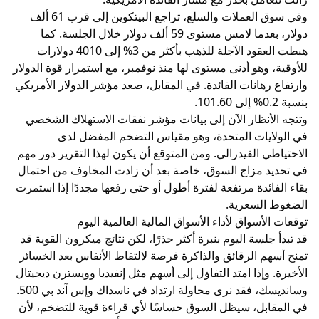
وفي سوق العملات والسلع، تراجع البيتكوين إلى قرب 61 ألف
دولار، بعدما لامس مستوى 59 ألف دولار خلال الجلسة. كما
هبطت العقود الآجلة للذهب بأكثر من 3% إلى 4010 دولارات
للأوقية، وهو أدنى مستوى لها منذ نوفمبر، مع استمرار قوة الدولار
وارتفاع رهانات الفائدة. في المقابل، صعد مؤشر الدولار الأمريكي
بنسبة 0.2% إلى 101.60.
وتتجه الأنظار الآن إلى بيانات مؤشر نفقات الاستهلاك الشخصي
في الولايات المتحدة، وهو مقياس التضخم المفضل لدى
الاحتياطي الفيدرالي. ومن المتوقع أن يكون لهذا التقرير دور مهم
في تحديد مزاج السوق، خاصة بعد أن زادت المخاوف من احتمال
بقاء الفائدة مرتفعة لفترة أطول أو حتى رفعها مجددًا إذا استمرت
الضغوط السعرية.
توقعات الأسواق لأداء الأسواق المالية العالمية اليوم
قد تبدأ جلسة اليوم بنبرة أكثر حذرًا، لكن نتائج ميكرون القوية قد
تمنح أسهم الرقائق والذاكرة فرصة لالتقاط الأنفاس بعد الخسائر
الأخيرة. وإذا امتد التفاؤل إلى أسهم مثل إنفيديا وويسترن ديجيتال
وسانديسك، فقد نرى محاولة ارتداد في ناسداك وإس آند بي 500.
في المقابل، سيظل السوق حساسًا لأي قراءة قوية للتضخم، لأن