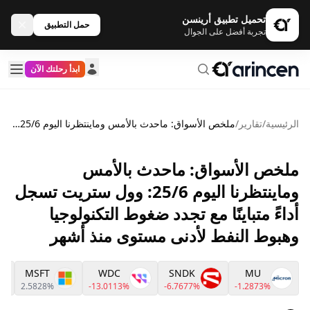
تحميل تطبيق أرينسن
حمل التطبيق
تجربة أفضل على الجوال
ابدأ رحلتك الآن
الرئيسية
/
تقارير
/
ملخص الأسواق: ماحدث بالأمس وماينتظرنا اليوم 25/6: وول ستريت تسجل أداءً متباينًا مع تجدد ضغوط التكنولوجيا وهبوط النفط لأدنى مستوى منذ أشهر
ملخص الأسواق: ماحدث بالأمس
وماينتظرنا اليوم 25/6: وول ستريت تسجل
أداءً متباينًا مع تجدد ضغوط التكنولوجيا
وهبوط النفط لأدنى مستوى منذ أشهر
MSFT
WDC
SNDK
MU
2.5828%
-13.0113%
-6.7677%
-1.2873%