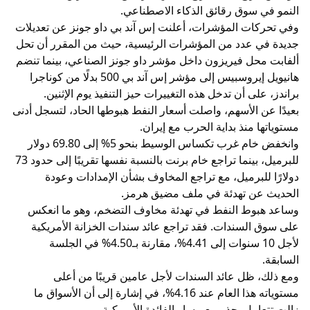
النمو في سوق رقائق الذكاء الاصطناعي.
وفي تحركات المؤشرات، أعلنت إس آند بي داو جونز عن تعديلات
جديدة في عدد من المؤشرات الرئيسية، حيث من المقرر أن تحل
ألفابت محل فيريزون داخل مؤشر داو جونز الصناعي، بينما تنضم
هانيويل إيروسبيس إلى مؤشر إس آند بي 500 بدلًا من كوناجرا
براندز، على أن تدخل هذه التغييرات حيز التنفيذ يوم الإثنين.
بعيدًا عن الأسهم، واصلت أسعار النفط هبوطها الحاد، لتسجل أدنى
مستوياتها منذ بداية الحرب مع إيران.
وانخفض خام غرب تكساس الوسيط بنحو 5% إلى 69.80 دولار
للبرميل، بينما تراجع خام برنت بالنسبة نفسها تقريبًا إلى حدود 73
دولارًا للبرميل، مع تراجع المخاوف بشأن الإمدادات وعودة
الحديث عن تهدئة في ملف مضيق هرمز.
وساعد هبوط النفط في تهدئة مخاوف التضخم، وهو ما انعكس
على سوق السندات. فقد تراجع عائد سندات الخزانة الأمريكية
لأجل 10 سنوات إلى 4.41%، مقارنة بـ4.50% في الجلسة
السابقة.
ومع ذلك، ظل عائد السندات لأجل عامين قريبًا من أعلى
مستوياته هذا العام عند 4.16%، في إشارة إلى أن الأسواق ما
زالت تتعامل بحذر مع مسار الفائدة الأمريكية.