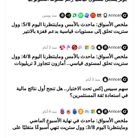
واستقرار أسعار النفط
Arincen
منذ يومين
ملخص الأسواق: ماحدث بالأمس وماينتظرنا اليوم 5/8: وول
ستريت تحلق إلى مستويات قياسية بدعم قفزة بالانتير
وهبوط النفط
Arincen
منذ 3 أيام
ملخص الأسواق: ماحدث بالأمس وماينتظرنا اليوم 4/8: وول
ستريت تحلق لمستوى قياسي.. أمازون تتجاوز 3 تريليونات
دولار والنفط يهوي 5%
Arincen
منذ 3 أيام
سهم سبيس إكس تحت الاختبار.. هل تنجح أول نتائج مالية
في استعادة ثقة المستثمرين؟
Arincen
منذ 4 أيام
ملخص الأسواق: ماحدث في نهاية الأسبوع الماضي
وماينتظرنا اليوم 3/8: وول ستريت تنهي أسبوعًا متقلبًا على
مكاسب.. والأسواق تستعد لبداية إيجابية في أغسطس