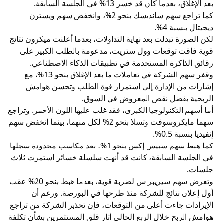
بعد الإغلاق، بعدما كان قد خسر 13% في الجلسة السابقة.
كما تراجع سهم سانديسك بنحو 2%، وانخفض سهم ويسترن
ديجيتال بنسبة 4%.
لكن الصورة تبدلت بعد نهاية التداولات، بعدما أعلنت ميكرون نتائج
قوية فاقت توقعات وول ستريت، مدعومة بالطلب الكبير على
رقائق الذاكرة المستخدمة في تطبيقات الذكاء الاصطناعي.
وقفز سهم الشركة في تعاملات ما بعد الإغلاق بنحو 13%، مع
إشارات من الإدارة إلى استمرار قوة الطلب وتحسن هوامش
الربحية بفضل نقص المعروض في السوق.
أما أسهم التكنولوجيا الكبرى، فقد غلب عليها اللون الأحمر. وتراجع
سهما مايكروسوفت وتسلا بنحو 2% لكل منهما، بينما انخفض سهم
إنفيديا بنسبة 0.5%.
كما هبط سهم سبيس إكس بنحو 1%، بعد مكاسب محدودة سجلها
في الجلسة السابقة، كانت قد أنهت سلسلة خسائر استمرت ثلاث
جلسات.
وتعرض سهم سيريبراس لضربة قوية، بعدما هبط بنحو 20% عقب
أول إعلان نتائج للشركة منذ طرحها في البورصة. ورغم أن
الإيرادات جاءت أعلى من التوقعات، فإن تحذير الشركة من تراجع
هوامش الربح خلال الربع الحالي أثار قلق المستثمرين بشأن تكلفة