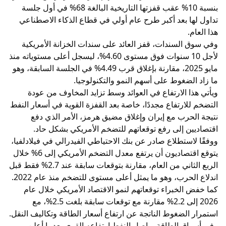
بنسبة 10% عقب قفزتها التاريخية البالغة 68% في أول جلسة
تداول لها بعد أكبر طرح عام أولي في قطاع الذكاء الاصطناعي
هذا العام.
وفي سوق السندات، قفز العائد على سندات الخزانة الأمريكية
لأجل 10 سنوات فوق مستوى 4.60%، ليسجل أعلى مستوياته منذ
مايو 2025، مقارنة بإغلاق قرب 4.49% في الجلسة السابقة، وهو
ما زاد الضغوط على أسهم النمو والتكنولوجيا.
ويأتي هذا الارتفاع في العوائد وسط تزايد المخاوف من عودة
التضخم للارتفاع مجددًا، خاصة بعد القفزة القوية في أسعار النفط
نتيجة الحرب مع إيران وإغلاق مضيق هرمز، الأمر الذي دفع
اقتصاديين إلى رفع توقعاتهم للتضخم الأمريكي بشكل حاد.
ووفقًا لاستطلاع صادر عن بنك الاحتياطي الفيدرالي في فيلادلفيا،
يتوقع اقتصاديون أن يرتفع معدل التضخم الأمريكي إلى 6% خلال
الربع الثاني من العام، مقارنة بتوقعات سابقة عند 2.7% فقط قبل
اندلاع الحرب، وهو ما يمثل أعلى مستوى للتضخم منذ عام 2022.
كما خفض الخبراء توقعاتهم لنمو الاقتصاد الأمريكي خلال عام
2026 إلى 2.2% مقارنة مع توقعات سابقة بلغت 2.5%، مع
استمرار الضغوط الناتجة عن ارتفاع أسعار الطاقة وتكاليف النقل.
وفي أسواق الطاقة، واصل النفط ارتفاعه القوي بعدما أعلن