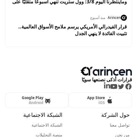
وماينتظرنا اليوم 3/8: وول ستريت تنهي أسبوعًا متقلبًا على
مكاسب.. والأسواق تستعد لبداية إيجابية في أغسطس
Arincen
منذ أسبوع
قرار الفيدرالي الأمريكي يرسم ملامح الأسواق العالمية..
تثبيت الفائدة لا ينهي الجدل
قرارات أذكى نصنعها سويًا
LinkedIn
Youtube
Twitter
Facebook
Google Play
App Store
Android
iOS
حول الشركة
الشبكة الاجتماعية
تواصل معنا
الشبكة الاجتماعية
من نحن
منصة التحليلات