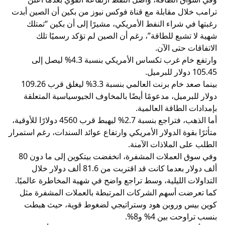
ترامب خلال مقابلة مع قناة فوكس نيوز من بكين أن الصين أبدت
رغبتها في شراء النفط الأمريكي، مشيرًا إلى أن بكين “تمتلك
شهية لا تشبع للطاقة”، رغم أن الصين لم تؤكد رسميًا تلك
الاتفاقات حتى الآن.
وارتفع خام غرب تكساس الأمريكي بنسبة 4.3% ليصل إلى
105.45 دولار للبرميل.
بينما صعد خام برنت العالمي بنسبة 3.3% ليغلق قرب 109.26
دولار للبرميل، مدعومًا أيضًا بالمخاوف الجيوسياسية المتعلقة
بإمدادات الطاقة العالمية.
أما الذهب، فتراجع بنسبة 2.7% ليهبط قرب 4560 دولارًا للأوقية،
متأثرًا بقوة الدولار الأمريكي وارتفاع عوائد السندات، رغم استمرار
الطلب على الملاذات الآمنة.
وفي سوق العملات المشفرة، انخفضت بيتكوين إلى ما دون 80
ألف دولار بعدما كانت قد اقتربت من 81.6 ألف دولار خلال
التداولات الليلية، وسط تراجع واضح في شهية المخاطرة عالميًا.
كما تعرضت أسهم الشركات المرتبطة بالعملات المشفرة مثل
كوين بيس وروبن هود وستراتيجي لضغوط قوية، حيث هبطت
بنسب تراوحت بين 4% و8%.