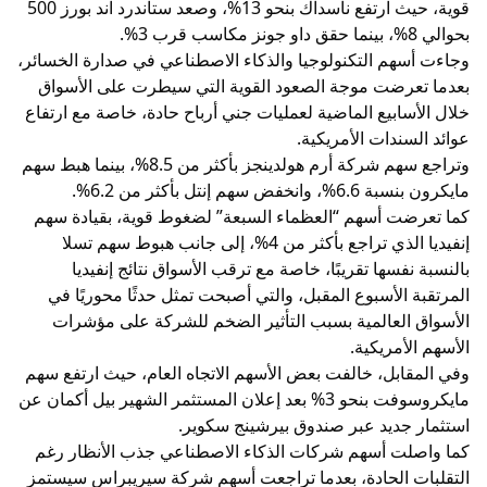
قوية، حيث ارتفع ناسداك بنحو 13%، وصعد ستاندرد آند بورز 500
بحوالي 8%، بينما حقق داو جونز مكاسب قرب 3%.
وجاءت أسهم التكنولوجيا والذكاء الاصطناعي في صدارة الخسائر،
بعدما تعرضت موجة الصعود القوية التي سيطرت على الأسواق
خلال الأسابيع الماضية لعمليات جني أرباح حادة، خاصة مع ارتفاع
عوائد السندات الأمريكية.
وتراجع سهم شركة أرم هولدينجز بأكثر من 8.5%، بينما هبط سهم
مايكرون بنسبة 6.6%، وانخفض سهم إنتل بأكثر من 6.2%.
كما تعرضت أسهم “العظماء السبعة” لضغوط قوية، بقيادة سهم
إنفيديا الذي تراجع بأكثر من 4%، إلى جانب هبوط سهم تسلا
بالنسبة نفسها تقريبًا، خاصة مع ترقب الأسواق نتائج إنفيديا
المرتقبة الأسبوع المقبل، والتي أصبحت تمثل حدثًا محوريًا في
الأسواق العالمية بسبب التأثير الضخم للشركة على مؤشرات
الأسهم الأمريكية.
وفي المقابل، خالفت بعض الأسهم الاتجاه العام، حيث ارتفع سهم
مايكروسوفت بنحو 3% بعد إعلان المستثمر الشهير بيل أكمان عن
استثمار جديد عبر صندوق بيرشينج سكوير.
كما واصلت أسهم شركات الذكاء الاصطناعي جذب الأنظار رغم
التقلبات الحادة، بعدما تراجعت أسهم شركة سيريبراس سيستمز