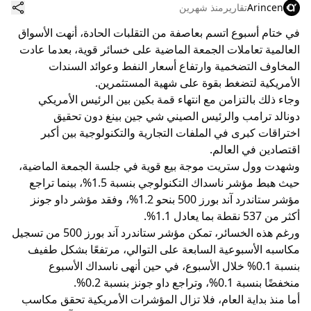
Arincen
تقارير
منذ شهرين
في ختام أسبوع اتسم بعاصفة من التقلبات الحادة، أنهت الأسواق
العالمية تعاملات الجمعة الماضية على خسائر قوية، بعدما عادت
المخاوف التضخمية وارتفاع أسعار النفط وعوائد السندات
الأمريكية لتضغط بقوة على شهية المستثمرين.
وجاء ذلك بالتزامن مع انتهاء قمة بكين بين الرئيس الأمريكي
دونالد ترامب والرئيس الصيني شي جين بينغ دون تحقيق
اختراقات كبرى في الملفات التجارية والتكنولوجية بين أكبر
اقتصادين في العالم.
وشهدت وول ستريت موجة بيع قوية في جلسة الجمعة الماضية،
حيث هبط مؤشر ناسداك التكنولوجي بنسبة 1.5%، بينما تراجع
مؤشر ستاندرد آند بورز 500 بنحو 1.2%، وفقد مؤشر داو جونز
أكثر من 537 نقطة بما يعادل 1.1%.
ورغم هذه الخسائر، تمكن مؤشر ستاندرد آند بورز 500 من تسجيل
مكاسبه الأسبوعية السابعة على التوالي، مرتفعًا بشكل طفيف
بنسبة 0.1% خلال الأسبوع، في حين أنهى ناسداك الأسبوع
منخفضًا بنسبة 0.1%، وتراجع داو جونز بنسبة 0.2%.
أما منذ بداية العام، فلا تزال المؤشرات الأمريكية تحقق مكاسب