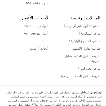
شرح مؤشر RSI
المقالات الرئيسية
لأصحاب الأعمال
ما هو التداول عبر الإنترنت؟
أدوات (Widgets)
ما هو البيتكوين؟
أعلن مع Arincen
ما هي الشموع اليابانية؟
RSS
طريقة تداول الأسهم
أبحاث أرينسن
طريقة تداول العقود مقابل
الفروقات
ما هو الفوركس؟
طريقة تداول العملات الرقمية
الإفصاح عن المخاطر:
ينطوي التداول في الأدوات المالية على مخاطر عالية بما في ذلك خطر
خسارة بعض أو كل مبلغ استثمارك، وقد لا يكون مناسبًا لجميع المستثمرين. أسعار العملات
المشفرة متقلبة للغاية وقد تتأثر بعوامل خارجية مثل الأحداث المالية أو التنظيمية أو السياسية.
التداول على الهامش يزيد من المخاطر المالية. لا تستثمر أبدًا أموالًا لا يمكنك تحمل خسارتها،