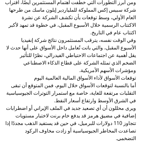
ومن أبرز التطورات التي خطفت اهتمام المستثمرين أيضًا، اقتراب
شركة سبيس إكس المملوكة للملياردير إيلون ماسك من طرحها
العام الأولي، وسط توقعات بأن تكشف الشركة عن نشرة
الاكتتاب الرسمية خلال الأسبوع المقبل، في خطوة قد تمهد لأكبر
اكتتاب عام في التاريخ.
وفي الوقت نفسه، يترقب المستثمرون نتائج شركة إنفيديا
الأسبوع المقبل، والتي باتت تُعامل داخل الأسواق على أنها حدث لا
يقل أهمية عن اجتماعات الاحتياطي الفيدرالي، نظرًا للتأثير
الضخم الذي تمثله الشركة على قطاع الذكاء الاصطناعي
ومؤشرات الأسهم الأمريكية.
توقعات الأسواق لأداء الأسواق المالية العالمية اليوم
أما بالنسبة لتوقعات الأسواق خلال اليوم، فمن المتوقع أن تبقى
التقلبات مرتفعة للغاية، خاصة مع استمرار التوترات الجيوسياسية
في الشرق الأوسط وارتفاع أسعار النفط.
ويرى محللون أن أي تصعيد جديد في الملف الإيراني أو اضطرابات
إضافية في مضيق هرمز قد يدفع خام برنت لاختبار مستويات
تتجاوز 110 دولارات للبرميل، في حين قد يستفيد الذهب مجددًا إذا
تصاعدت المخاطر الجيوسياسية أو زادت مخاوف الركود
التضخمي.