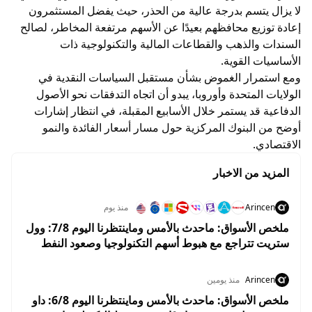
لا يزال يتسم بدرجة عالية من الحذر، حيث يفضل المستثمرون
إعادة توزيع محافظهم بعيدًا عن الأسهم مرتفعة المخاطر، لصالح
السندات والذهب والقطاعات المالية والتكنولوجية ذات
الأساسيات القوية.
ومع استمرار الغموض بشأن مستقبل السياسات النقدية في
الولايات المتحدة وأوروبا، يبدو أن اتجاه التدفقات نحو الأصول
الدفاعية قد يستمر خلال الأسابيع المقبلة، في انتظار إشارات
أوضح من البنوك المركزية حول مسار أسعار الفائدة والنمو
الاقتصادي.
المزيد من الاخبار
Arincen
منذ يوم
ملخص الأسواق: ماحدث بالأمس وماينتظرنا اليوم 7/8: وول
ستريت تتراجع مع هبوط أسهم التكنولوجيا وصعود النفط
قبل تقرير الوظائف
Arincen
منذ يومين
ملخص الأسواق: ماحدث بالأمس وماينتظرنا اليوم 6/8: داو