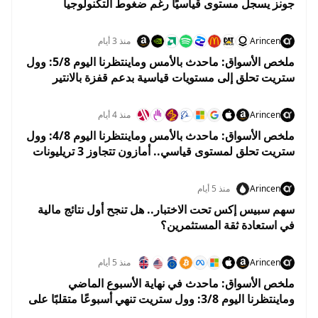
جونز يسجل مستوى قياسيًا رغم ضغوط التكنولوجيا
واستقرار أسعار النفط
Arincen
منذ 3 أيام
ملخص الأسواق: ماحدث بالأمس وماينتظرنا اليوم 5/8: وول
ستريت تحلق إلى مستويات قياسية بدعم قفزة بالانتير
وهبوط النفط
Arincen
منذ 4 أيام
ملخص الأسواق: ماحدث بالأمس وماينتظرنا اليوم 4/8: وول
ستريت تحلق لمستوى قياسي.. أمازون تتجاوز 3 تريليونات
دولار والنفط يهوي 5%
Arincen
منذ 5 أيام
سهم سبيس إكس تحت الاختبار.. هل تنجح أول نتائج مالية
في استعادة ثقة المستثمرين؟
Arincen
منذ 5 أيام
ملخص الأسواق: ماحدث في نهاية الأسبوع الماضي
وماينتظرنا اليوم 3/8: وول ستريت تنهي أسبوعًا متقلبًا على
مكاسب.. والأسواق تستعد لبداية إيجابية في أغسطس