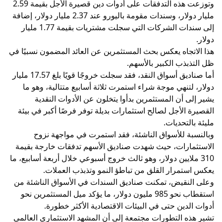
وتوزعت هذه التدفقات على أدوات دين قصيرة الأجل بقيمة 2.59
مليار دولار، وسندات مقومة باليورو عند 2.37 مليار دولار، إضافة
إلى سندات الشركات التي سجلت مشتريات بقيمة 1.77 مليار
دولار.
هذا الاتجاه يعكس بحث المستثمرين عن العائد المضمون نسبيًا في
ظل التذبذب الكبير بالأسهم.
أما صناديق أسواق النقد، فقد سجلت خروجًا قويًا بلغ 17.57 مليار
دولار، لتنهي موجة شراء استمرت ثلاثة أسابيع متتالية، وهو ما
يشير إلى أن المستثمرين بدأوا يتخلون عن الأدوات النقدية
القصيرة الأجل لصالح استثمارات بديلة توفر فرصًا أكبر في بيئة
مليئة بالتحديات.
وبالنسبة للأسواق الناشئة، فقد استمرت في مواجهة نزوح
الاستثمارات، حيث شهدت صناديق الأسهم تدفقات خارجة بقيمة
310 ملايين دولار، وهو ثالث خروج أسبوعي خلال أربعة أسابيع، ما
يعكس استمرار القلق من تباطؤ النمو وتذبذب العملات.
وعلى النقيض، تمكنت صناديق السندات في الأسواق الناشئة من
استقطاب نحو 985 مليون دولار، ما يؤكد ميل المستثمرين نحو
أدوات الدين حتى في البيئات الاقتصادية الأكثر خطورة.
تشير هذه التطورات مجتمعة إلى أن المشهد الاستثماري العالمي