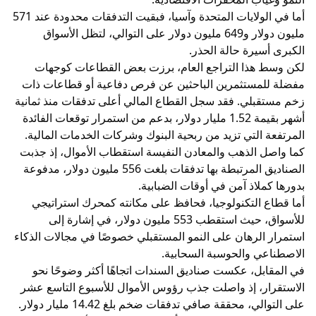
أما في الولايات المتحدة وآسيا، فبقيت التدفقات محدودة عند 571
مليون دولار و649 مليون دولار على التوالي، لتظل الأسواق
الكبرى أسيرة حالة الحذر.
لكن وسط هذا التراجع العام، برزت بعض القطاعات كوجهات
مفضلة للمستثمرين الباحثين عن فرص دفاعية أو قطاعات ذات
زخم مستقبلي. فقد سجل القطاع المالي أعلى تدفقات منذ ثمانية
أشهر بقيمة 1.52 مليار دولار، بدعم من استمرار توقعات الفائدة
المرتفعة التي تزيد من ربحية البنوك وشركات الخدمات المالية.
كما واصل الذهب والمعادن النفيسة استقطاب الأموال، إذ جذبت
الصناديق المرتبطة بها تدفقات بلغت 556 مليون دولار، مدفوعة
بدورها كملاذ آمن في أوقات الضبابية.
أما قطاع التكنولوجيا، فحافظ على مكانته كمحرك استراتيجي
للأسواق، حيث استقطب 553 مليون دولار، في إشارة إلى
استمرار الرهان على النمو المستقبلي خصوصًا في مجالات الذكاء
الاصطناعي والحوسبة السحابية.
في المقابل، عكست صناديق السندات اتجاهًا أكثر وضوحًا نحو
الاستقرار، إذ واصلت جذب رؤوس الأموال للأسبوع التاسع عشر
على التوالي، محققة صافي تدفقات ضخم بلغ 14.42 مليار دولار.