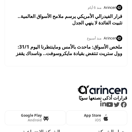
Arincen
منذ 6 أيام
قرار الفيدرالي الأمريكي يرسم ملامح الأسواق العالمية..
تثبيت الفائدة لا ينهي الجدل
Arincen
منذ أسبوع
ملخص الأسواق: ماحدث بالأمس وماينتظرنا اليوم 31/1:
وول ستريت تنتفض بقيادة مايكروسوفت.. وناسداك يقفز
2.8% وسط ترقب نتائج التكنولوجيا
قرارات أذكى نصنعها سويًا
LinkedIn
Youtube
Twitter
Facebook
Google Play
App Store
Android
iOS
حول الشركة
الشبكة الاجتماعية