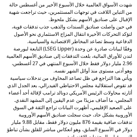
شهدت الأسواق العالمية خلال الأسبوع الأخير من أغسطس حالة
من التباين اللافت في توجهات المستثمرين، حيث تراجعت شهية
الإقبال على صناديق الأسهم بشكل ملحوظ.
في حين واصلت صناديق السندات والذهب جذب تدفقات قوية،
لتؤكد التحركات الأخيرة انتقال المزاج الاستثماري نحو الأصول
الدفاعية وسط تصاعد المخاطر الاقتصادية والسياسية.
وفقًا لبيانات صادرة عن وحدة (LSEG Lipper) التابعة لبورصة
لندن للأوراق المالية، بلغت التدفقات إلى صناديق الأسهم العالمية
2.96 مليار دولار فقط خلال الأسبوع المنتهي في 27 أغسطس،
وهو أدنى مستوى منذ أوائل الشهر نفسه.
ويأتي هذا التراجع في ظل تصاعد المخاوف من تدخلات سياسية
قد تقوض استقلالية مجلس الاحتياطي الفيدرالي، بعد الجدل الذي
أثارته محاولات الرئيس الأمريكي دونالد ترامب لإقالة أحد أعضاء
المجلس، ما أضاف مزيدًا من عدم اليقين إلى المشهد النقدي.
على الصعيد الإقليمي، أظهرت البيانات تراجع الثقة في السوق
الأوروبية بشكل حاد، حيث سجلت صناديق الأسهم الأوروبية
تدفقات صافية بقيمة 876 مليون دولار فقط، مقابل 9.88 مليار
دولار في الأسبوع السابق، وهو انعكاس مباشر للقلق بشأن تباطؤ
النمو وغياب المحفزات الاقتصادية.