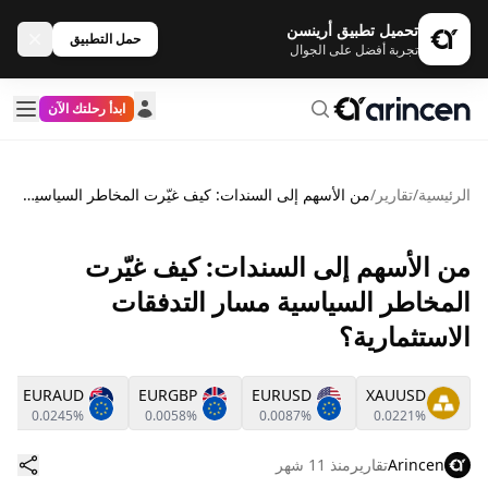
تحميل تطبيق أرينسن
حمل التطبيق
تجربة أفضل على الجوال
ابدأ رحلتك الآن
الرئيسية
/
تقارير
/
من الأسهم إلى السندات: كيف غيّرت المخاطر السياسية مسار التدفقات الاستثمارية؟
من الأسهم إلى السندات: كيف غيّرت
المخاطر السياسية مسار التدفقات
الاستثمارية؟
EURAUD
EURGBP
EURUSD
XAUUSD
0.0245%
0.0058%
0.0087%
0.0221%
Arincen
تقارير
منذ 11 شهر