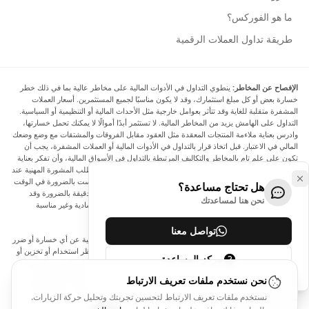
ما هو الفوركس؟
طريقة تداول العملات الرقمية
الإفصاح عن المخاطر:
ينطوي التداول في الأدوات المالية على مخاطر عالية بما في ذلك خطر
خسارة بعض أو كل مبلغ استثمارك، وقد لا يكون مناسبًا لجميع المستثمرين. أسعار العملات
المشفرة متقلبة للغاية وقد تتأثر بعوامل خارجية مثل الأحداث المالية أو التنظيمية أو السياسية.
التداول على الهامش يزيد من المخاطر المالية. لا تستثمر أبدًا أموالًا لا يمكنك تحمل خسارتها،
وادرس بعناية ملاءمة المنتجات المعقدة مثل العقود مقابل الفروقات والمشتقات مع وضع وضعك
المالي في الاعتبار. قبل اتخاذ قرار بالتداول في الأدوات المالية أو العملات المشفرة، يجب أن
تكون على علم تام بالمخاطر والتكاليف المرتبطة بالتداول في الأسواق المالية، وأن تفكر بعناية
في أهدافك الاستثمارية ومستوى خبرتك ورغبتك في المخاطرة، وأن تطلب المشورة المهنية عند
الحاجة. تود Arincen أن تذكرك بأن البيانات الواردة في هذا الموقع ليست بالضرورة في الوقت
هل تحتاج مساعدة؟
الفعلي وليست دقيقة. البيانات والأسعار الموجودة على الموقع ليست دقيقة بالضرورة وقد
نحن هنا لمساعدتك
تختلف عن السعر الفعلي في أي سوق معينة، مما يعني أن الأسعار إرشادية وغير مناسبة
لأغراض التداول.
تواصل معنا
لن يتحمل Arincen وأي مزود للبيانات الواردة في هذا الموقع المسؤولية عن أي خسارة أو ضرر
نتيجة لتداولك، أو اعتمادك على المعلومات الواردة في هذا الموقع. يحظر استخدام أو تخزين أو
مركز المساعدة
إعادة إنتاج أو عرض أو تعديل أو نقل أو توزيع البيانات الموجودة في هذا الموقع دون الحصول
على إذن كتابي صريح مسبق من Arincen و/أو مزود البيانات. جميع حقوق الملكية الفكرية
نحن نستخدم ملفات تعريف الارتباط
محفوظة من قبل مقدمي الخدمة و/أو البورصة التي تقدم البيانات الواردة في هذا الموقع. قد
نستخدم ملفات تعريف الارتباط لتحسين تجربتك وتحليل حركة الزيارات.
يتم تعويض Arincen من قبل المعلنين الذين يظهرون على الموقع، بناءً على تفاعلك مع