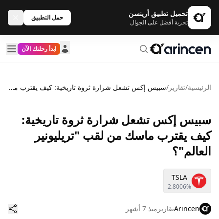
تحميل تطبيق أرينسن
حمل التطبيق
تجربة أفضل على الجوال
ابدأ رحلتك الآن
الرئيسية
/
تقارير
/
سبيس إكس تشعل شرارة ثروة تاريخية: كيف يقترب ماسك من لقب "تريليونير العالم"؟
سبيس إكس تشعل شرارة ثروة تاريخية:
كيف يقترب ماسك من لقب "تريليونير
العالم"؟
TSLA
2.8006%
Arincen
تقارير
منذ 7 أشهر