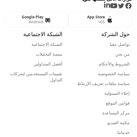
LinkedIn
Youtube
Twitter
Facebook
Google Play
App Store
Android
iOS
حول الشركة
الشبكة الاجتماعية
تواصل معنا
الشبكة الاجتماعية
من نحن
منصة التحليلات
الشروط والأحكام
أفضل المتداولين
سياسة الخصوصية
تقييمات المستخدمين لشركات
التداول
سياسة ملفات تعريف الإرتباط
إخلاء المسؤلية
قوانين الموقع
مركز المساعدة
مكتبة الفيديو
خدماتنا