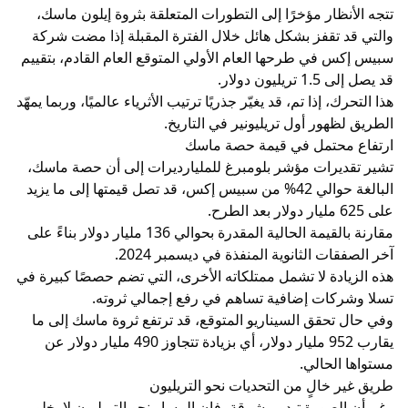
تتجه الأنظار مؤخرًا إلى التطورات المتعلقة بثروة إيلون ماسك،
والتي قد تقفز بشكل هائل خلال الفترة المقبلة إذا مضت شركة
سبيس إكس في طرحها العام الأولي المتوقع العام القادم، بتقييم
قد يصل إلى 1.5 تريليون دولار.
هذا التحرك، إذا تم، قد يغيّر جذريًا ترتيب الأثرياء عالميًا، وربما يمهّد
الطريق لظهور أول تريليونير في التاريخ.
ارتفاع محتمل في قيمة حصة ماسك
تشير تقديرات مؤشر بلومبرغ للمليارديرات إلى أن حصة ماسك،
البالغة حوالي 42% من سبيس إكس، قد تصل قيمتها إلى ما يزيد
على 625 مليار دولار بعد الطرح.
مقارنة بالقيمة الحالية المقدرة بحوالي 136 مليار دولار بناءً على
آخر الصفقات الثانوية المنفذة في ديسمبر 2024.
هذه الزيادة لا تشمل ممتلكاته الأخرى، التي تضم حصصًا كبيرة في
تسلا وشركات إضافية تساهم في رفع إجمالي ثروته.
وفي حال تحقق السيناريو المتوقع، قد ترتفع ثروة ماسك إلى ما
يقارب 952 مليار دولار، أي بزيادة تتجاوز 490 مليار دولار عن
مستواها الحالي.
طريق غير خالٍ من التحديات نحو التريليون
رغم أن الصورة تبدو مشرقة، فإن المسار نحو التريليون لا يخلو