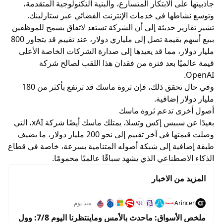
جاذبيتها على الابتكار المتسارع، والبنية التكنولوجية المتقدمة،
وتوسع نشاطها في خدمات الإنترنت الفضائي عبر ستارلينك.
تشير تقارير حديثة إلى أن الشركة تستعد لاتفاق يسمح للموظفين
ببيع أسهم بقيمة تصل إلى ملياري دولار، عند تقييم قد يتجاوز 800
مليار دولار، مما قد يعيدها إلى صدارة الشركات الخاصة الأعلى
قيمة عالميًا بعد فترة من فقدان هذا اللقب لصالح شركة
OpenAI.
وفي حال تحقق ذلك، فإن ثروة ماسك قد ترتفع بأكثر من 180
مليار دولار إضافية.
أصول أخرى تدعم ثروة ماسك
بعيدًا عن سبيس إكس وتسلا، يمتلك ماسك أيضًا شركة xAI، التي
وصلت قيمتها في آخر تقييم إلى نحو 200 مليار دولار، ما يضيف
طبقة إضافية إلى شبكة أصوله المتنامية بسرعة، خاصة في قطاع
الذكاء الاصطناعي الذي يشهد سباقًا عالميًا محمومًا.
المزيد من الاخبار
Arincen
منذ يوم
ملخص الأسواق: ماحدث بالأمس وماينتظرنا اليوم 7/8: وول