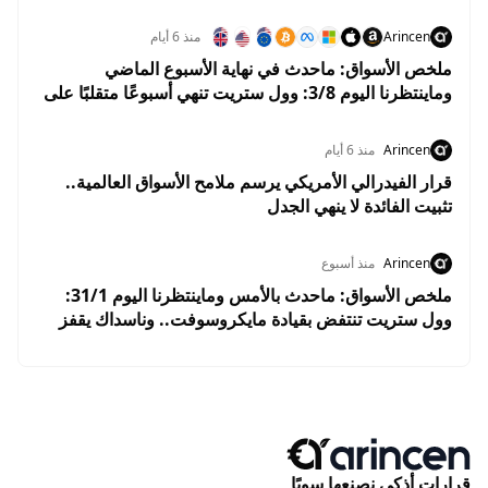
Arincen
منذ 6 أيام
ملخص الأسواق: ماحدث في نهاية الأسبوع الماضي
وماينتظرنا اليوم 3/8: وول ستريت تنهي أسبوعًا متقلبًا على
مكاسب.. والأسواق تستعد لبداية إيجابية في أغسطس
Arincen
منذ 6 أيام
قرار الفيدرالي الأمريكي يرسم ملامح الأسواق العالمية..
تثبيت الفائدة لا ينهي الجدل
Arincen
منذ أسبوع
ملخص الأسواق: ماحدث بالأمس وماينتظرنا اليوم 31/1:
وول ستريت تنتفض بقيادة مايكروسوفت.. وناسداك يقفز
2.8% وسط ترقب نتائج التكنولوجيا
قرارات أذكى نصنعها سويًا