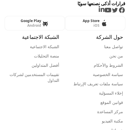
قرارات أذكى نصنعها سويًا
LinkedIn
Youtube
Twitter
Facebook
Google Play
App Store
Android
iOS
حول الشركة
الشبكة الاجتماعية
تواصل معنا
الشبكة الاجتماعية
من نحن
منصة التحليلات
الشروط والأحكام
أفضل المتداولين
سياسة الخصوصية
تقييمات المستخدمين لشركات
التداول
سياسة ملفات تعريف الإرتباط
إخلاء المسؤلية
قوانين الموقع
مركز المساعدة
مكتبة الفيديو