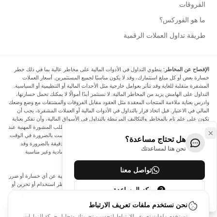
الفروقات
ما هو الفوركس؟
طريقة تداول العملات الرقمية
الإفصاح عن المخاطر:
ينطوي التداول في الأدوات المالية على مخاطر عالية بما في ذلك خطر
خسارة بعض أو كل مبلغ استثمارك، وقد لا يكون مناسبًا لجميع المستثمرين. أسعار العملات
المشفرة متقلبة للغاية وقد تتأثر بعوامل خارجية مثل الأحداث المالية أو التنظيمية أو السياسية.
التداول على الهامش يزيد من المخاطر المالية. لا تستثمر أبدًا أموالًا لا يمكنك تحمل خسارتها،
وادرس بعناية ملاءمة المنتجات المعقدة مثل العقود مقابل الفروقات والمشتقات مع وضع وضعك
المالي في الاعتبار. قبل اتخاذ قرار بالتداول في الأدوات المالية أو العملات المشفرة، يجب أن
تكون على علم تام بالمخاطر والتكاليف المرتبطة بالتداول في الأسواق المالية، وأن تفكر بعناية
في أهدافك الاستثمارية ومستوى خبرتك ورغبتك في المخاطرة، وأن تطلب المشورة المهنية عند
الحاجة. تود Arincen أن تذكرك بأن البيانات الواردة في هذا الموقع ليست بالضرورة في الوقت
هل تحتاج مساعدة؟
الفعلي وليست دقيقة. البيانات والأسعار الموجودة على الموقع ليست دقيقة بالضرورة وقد
نحن هنا لمساعدتك
تختلف عن السعر الفعلي في أي سوق معينة، مما يعني أن الأسعار إرشادية وغير مناسبة
لأغراض التداول.
تواصل معنا
لن يتحمل Arincen وأي مزود للبيانات الواردة في هذا الموقع المسؤولية عن أي خسارة أو ضرر
نتيجة لتداولك، أو اعتمادك على المعلومات الواردة في هذا الموقع. يحظر استخدام أو تخزين أو
مركز المساعدة
إعادة إنتاج أو عرض أو تعديل أو نقل أو توزيع البيانات الموجودة في هذا الموقع دون الحصول
على إذن كتابي صريح مسبق من Arincen و/أو مزود البيانات. جميع حقوق الملكية الفكرية
نحن نستخدم ملفات تعريف الارتباط
محفوظة من قبل مقدمي الخدمة و/أو البورصة التي تقدم البيانات الواردة في هذا الموقع. قد
نستخدم ملفات تعريف الارتباط لتحسين تجربتك وتحليل حركة الزيارات.
يتم تعويض Arincen من قبل المعلنين الذين يظهرون على الموقع، بناءً على تفاعلك مع