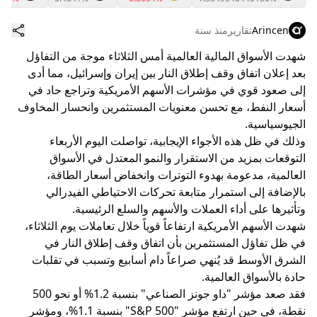
Arincen
تقارير
منذ سنة
شهدت الأسواق المالية العالمية أمس الثلاثاء موجة من التفاؤل
بعد إعلان اتفاق وقف إطلاق النار بين إيران وإسرائيل، مما أدى
إلى صعود قوي في مؤشرات الأسهم الأمريكية وتراجع حاد في
أسعار النفط، مع تحسن معنويات المستثمرين وانحسار المخاوف
الجيوسياسية.
وذلك في ظل هذه الأجواء الإيجابية، تواصلت اليوم الأربعاء
التوقعات بمزيد من الاستقرار والنمو المعتدل في الأسواق
العالمية، مدعومة بهدوء التوترات وانخفاض أسعار الطاقة،
بالإضافة إلى استمرار متابعة تحركات الاحتياطي الفيدرالي
وتأثيرها على أداء العملات والأسهم والسلع الرئيسية.
شهدت الأسهم الأمريكية ارتفاعاً قوياً خلال تعاملات يوم الثلاثاء،
في ظل تفاؤل المستثمرين بأن اتفاق وقف إطلاق النار في
الشرق الأوسط قد يُنهي صراعاً دام أسابيع وتسبب في تقلبات
حادة بالأسواق العالمية.
فقد صعد مؤشر "داو جونز الصناعي" بنسبة 1.2% أو نحو 500
نقطة، في حين ارتفع مؤشر "S&P 500" بنسبة 1.1%، ومؤشر