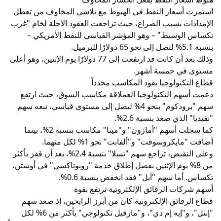
استمرت أسعار النفط في الهبوط مع تلاشي المخاوف من تعطل
الإمدادات بسبب الصراع، حيث تراجعت العقود الآجلة لخام "غرب
تكساس الوسيط" – وهو المؤشر القياسي للنفط الأمريكي –
بنسبة 5.1% لتصل إلى نحو 65 دولارًا للبرميل.
وذلك بعد أن كانت قد ارتفعت إلى 77 دولارًا يوم الإثنين، وهو أعلى
مستوى في خمسة أشهر.
قطاع التكنولوجيا يقود المكاسب مجدداً
دعمت أسهم التكنولوجيا العملاقة مكاسب السوق، حيث ارتفع
سهم "برودكوم" بنحو 4% ليصل إلى مستوى قياسي، تبعه سهم
"نفيديا" الذي صعد بنسبة 2.6%.
كما سجلت أسهم "أمازون" و"ميتا" مكاسب بنسبة 2%، بينما
أضافت "مايكروسوفت" و"ألفابت" نحو 1% لكل منهما.
وعلى النقيض، تراجع سهم "تسلا" بنسبة 2.4%، بعد أن قفز بأكثر
من 8% يوم الإثنين بفضل إطلاق خدمة "روبوتاكسي" في أوستن،
تكساس. أما سهم "آبل" فقد انخفض بنسبة 0.6%.
أسهم شركات الرقائق الإلكترونية ترتفع بقوة
قطاع الرقائق الإلكترونية كان من أبرز الرابحين، إذ صعد سهم
"إنتل"، و"إيه إم دي"، و"مارفيل تكنولوجي" بأكثر من 6% لكل