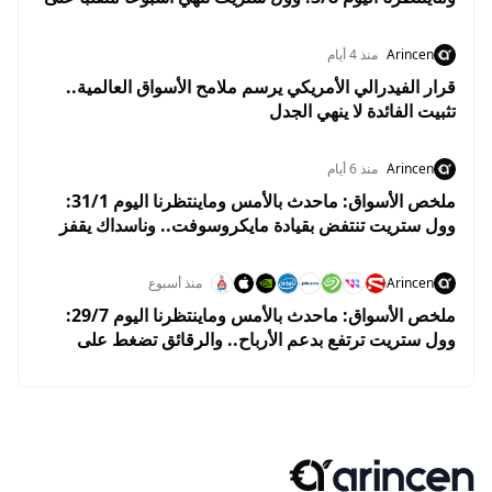
مكاسب.. والأسواق تستعد لبداية إيجابية في أغسطس
Arincen
منذ 4 أيام
قرار الفيدرالي الأمريكي يرسم ملامح الأسواق العالمية..
تثبيت الفائدة لا ينهي الجدل
Arincen
منذ 6 أيام
ملخص الأسواق: ماحدث بالأمس وماينتظرنا اليوم 31/1:
وول ستريت تنتفض بقيادة مايكروسوفت.. وناسداك يقفز
2.8% وسط ترقب نتائج التكنولوجيا
Arincen
منذ أسبوع
ملخص الأسواق: ماحدث بالأمس وماينتظرنا اليوم 29/7:
وول ستريت ترتفع بدعم الأرباح.. والرقائق تضغط على
ناسداك قبل قرار الفيدرالي