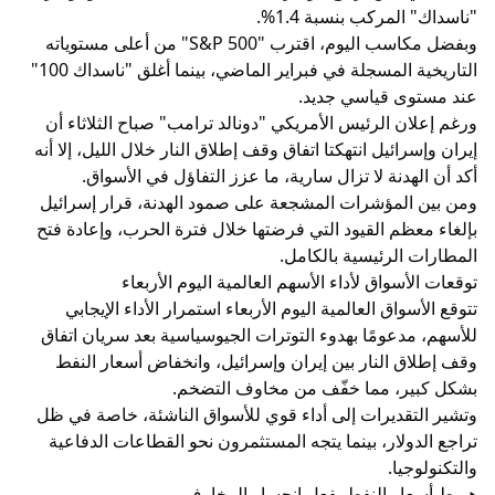
"ناسداك" المركب بنسبة 1.4%.
وبفضل مكاسب اليوم، اقترب "S&P 500" من أعلى مستوياته
التاريخية المسجلة في فبراير الماضي، بينما أغلق "ناسداك 100"
عند مستوى قياسي جديد.
ورغم إعلان الرئيس الأمريكي "دونالد ترامب" صباح الثلاثاء أن
إيران وإسرائيل انتهكتا اتفاق وقف إطلاق النار خلال الليل، إلا أنه
أكد أن الهدنة لا تزال سارية، ما عزز التفاؤل في الأسواق.
ومن بين المؤشرات المشجعة على صمود الهدنة، قرار إسرائيل
بإلغاء معظم القيود التي فرضتها خلال فترة الحرب، وإعادة فتح
المطارات الرئيسية بالكامل.
توقعات الأسواق لأداء الأسهم العالمية اليوم الأربعاء
تتوقع الأسواق العالمية اليوم الأربعاء استمرار الأداء الإيجابي
للأسهم، مدعومًا بهدوء التوترات الجيوسياسية بعد سريان اتفاق
وقف إطلاق النار بين إيران وإسرائيل، وانخفاض أسعار النفط
بشكل كبير، مما خفّف من مخاوف التضخم.
وتشير التقديرات إلى أداء قوي للأسواق الناشئة، خاصة في ظل
تراجع الدولار، بينما يتجه المستثمرون نحو القطاعات الدفاعية
والتكنولوجيا.
هبوط أسعار النفط بفعل انحسار المخاوف