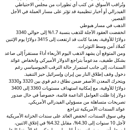
وتُراقب الأسواق عن كثب أي تطورات من مجلس الاحتياطي
الفيدرالي أو أخبار تنظيمية قد تؤثر على مسار العملة في الأجل
القصير.
الذهب في مسار هبوطي
انخفضت العقود الآجلة للذهب بنسبة 1.7% إلى حوالي 3340
دولارًا للأوقية، بعدما كانت قد ارتفعت إلى 3415 دولارًا يوم الإثنين
كملاذ آمن وسط التوترات.
ومن المتوقع أن يشهد الذهب اليوم الأربعاء أداءً مستقراً إلى صاعد
بشكل طفيف، مدعوماً بتراجع الدولار الأميركي وانخفاض عوائد
السندات، إلى جانب استمرار حالة الترقب الجيوسياسي رغم
دخول وقف إطلاق النار بين إيران وإسرائيل حيز التنفيذ.
ويتحرك المعدن الأصفر ضمن نطاق دعم قوي بين 3320 و3330
دولارًا للأوقية، مع إمكانية استهداف مستويات 3360 إلى 3400
دولار إذا ظلت العوامل الداعمة قائمة، خصوصاً في حال صدور
تصريحات متساهلة من مسؤولي الفيدرالي الأمريكي.
عوائد السندات الأمريكية تتراجع
وفي سوق السندات، انخفض العائد على سندات الخزانة الأمريكية
لأجل 10 سنوات إلى 4.30%، مقابل 4.32% في إغلاق الاثنين،
ليسجل أدنى مستوياته منذ أوائل مايو، ما يعكس إقبالاً متزايدًا على