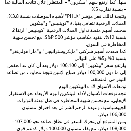
منها، كما ارتفع سهم "ميكرون" – المنتظر إعلان نتائجه المالية غداً
– بنسبة تقارب 5%.
ونتيجة لذلك، قفز مؤشر "PHLX" لأشباه الموصلات بنسبة 3.8%.
العملات الرقمية تتعافى بقيادة "كوينبيس" و"بيتكوين"
سجلت أسهم منصة تداول العملات الرقمية "كوينبيس" ارتفاعًا
بنسبة 12%، لتقود مكاسب مؤشر S&P 500، مع تحسن شهية
المخاطرة في السوق.
كما صعدت أسهم شركتي "مايكروستراتيجي" و"مارا هولدينغز"
بنسبة 3% و5% على التوالي.
وارتفع سعر "بيتكوين" إلى 106,100 دولار بعد أن كان قد انخفض
إلى ما دون 100,000 دولار صباح الإثنين نتيجة مخاوف من تصاعد
التوتر في المنطقة.
توقعات الأسواق لأداء البيتكوين اليوم
تتجه توقعات الأسواق لأداء البيتكوين اليوم الأربعاء نحو الاستقرار
الإيجابي، مع تحسن شهية المخاطرة في ظل تهدئة التوترات
الجيوسياسية، وعودة الزخم الشرائي بعد اختراق مستوى
106,000 دولار.
ومن المتوقع أن يتحرك السعر في نطاق صاعد نحو 107,000–
108,000 دولار، مع بقاء مستوى 100,000 دولار كدعم قوي.