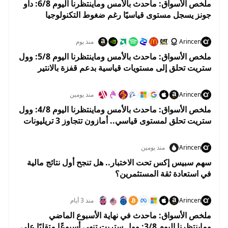
ملخص الأسواق: ماحدث بالأمس وماينتظرنا اليوم 6/8: داو
جونز يسجل مستوى قياسيًا رغم ضغوط التكنولوجيا
واستقرار أسعار النفط
Arincen
منذ يوم
ملخص الأسواق: ماحدث بالأمس وماينتظرنا اليوم 5/8: وول
ستريت تحلق إلى مستويات قياسية بدعم قفزة بالانتير
وهبوط النفط
Arincen
منذ يومين
ملخص الأسواق: ماحدث بالأمس وماينتظرنا اليوم 4/8: وول
ستريت تحلق لمستوى قياسي.. أمازون تتجاوز 3 تريليونات
دولار والنفط يهوي 5%
Arincen
منذ يومين
سهم سبيس إكس تحت الاختبار.. هل تنجح أول نتائج مالية
في استعادة ثقة المستثمرين؟
Arincen
منذ 3 أيام
ملخص الأسواق: ماحدث في نهاية الأسبوع الماضي
وماينتظرنا اليوم 3/8: وول ستريت تنهي أسبوعًا متقلبًا على