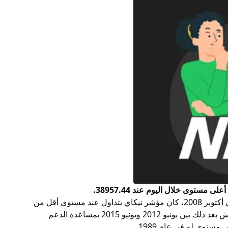
انفجرت الفقاعة في عام 1990 وانخفضت قيمة مؤشر نيكاي بمقدار الثلث في ذلك العام. وفي أكتوبر 2008، كان مؤشر نيكاي يتداول عند مستوى أقل من
7000 نقطة. وكان هذا انخفاضاً بأكثر من 80% عن أعلى مستوى له في ديسمبر 1989. ثم انتعش بعد ذلك بين يونيو 2012 ويونيو 2015 بمساعدة الدعم