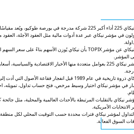
سًا رئيسيًا للاقتصاد الياباني.
ولون في مؤشر نيكاي عبر عدة أدوات مالية مثل العقود الآجلة، العقود 
اولة.
يختلف مؤشر نيكاي عن مؤشر TOPIX بأن نيكاي يُوزن الأسهم بناء
ى المؤشر.
تتأثر حركة مؤشر نيكاي 225 بعوامل متعددة منها الأخبار الاقتصادية والس
رجة.
198 قبل انفجار فقاعة الأصول التي أدت إلى هبوط كبير استمر عقودًا.
ار في مؤشر نيكاي اختيار وسيط مرخص، فتح حساب تداول، تمويله، اختيا
ام.
ر الانتخابات الأمريكية.
تداول لمؤشر نيكاي فترات محددة حسب التوقيت المحلي لكل منطقة، وي
قات السوق الفعالة.