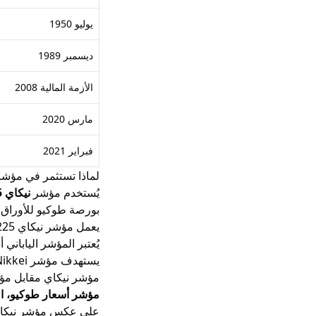
يوليو 1950
ديسمبر 1989
الأزمة المالية 2008
مارس 2020
فبراير 2021
لماذا تستثمر في مؤشر
يُستخدم مؤشر
نيكاي 225
بورصة طوكيو للأوراق ال
يعمل مؤشر نيكاي 225 كعامل رئيسي يعكس بيانات الأسواق في منطقة شرق آسيا.
يُعتبر المؤشر الياباني
يستهدف مؤشر Nikkei المتداولين الراغبين في الأسواق المتقلبة على الاستفادة من تحركات الأسعار المتواصلة.
مؤشر نيكاي مقابل مؤشر 
مؤشر أسعار طوكيو، المعروف اختصارًا بـ TOPIX، هو واحد من المؤشرات الرئ