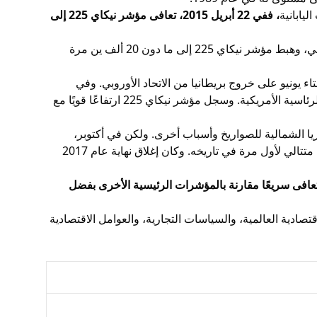
ليابانية
، ففي 22 أبريل 2015، تعافى مؤشر نيكاي 225 إلى
ولكن في يوليو، انخفض مؤشر شنغهاي المركب في الصين، الذي كان يقود نمو الاقتصاد العالمي، وهبط مؤشر نيكاي 225 إلى ما دون 20 ألف ين مرة
 مثل نتيجة استفتاء يونيو على خروج بريطانيا من الاتحاد الأوروبي. وفي
مرحلة ما، انخفض المؤشر إلى ما دون 15000 ين. وتغير في نوفمبر عندما أجريت الانتخابات الرئاسية الأمريكية. وسجل مؤشر نيكاي 225 ارتفاعًا قويًا مع
ابًا وإيابًا تحت مستوى 20000 ين بسبب إطلاق كوريا الشمالية للصواريخ وأسباب أخرى. ولكن في أكتوبر،
عندما فاز الحزب الحاكم بانتخابات مجلس النواب في اليابان، ارتفع المؤشر لمدة 16 يوم عمل متتالي لأول مرة في تاريخه. وكان إغلاق نهاية عام 2017
قرن الحادي والعشرين، انخفض مؤشر نيكاي بسبب جائحة كوفيد-19، لكنه تعافى سريعًا مقارنة بالمؤشرات الرئيسية الأخرى بفضل
جمة عن الظروف الاقتصادية العالمية، والسياسات التجارية، والعوامل الاقتصادية