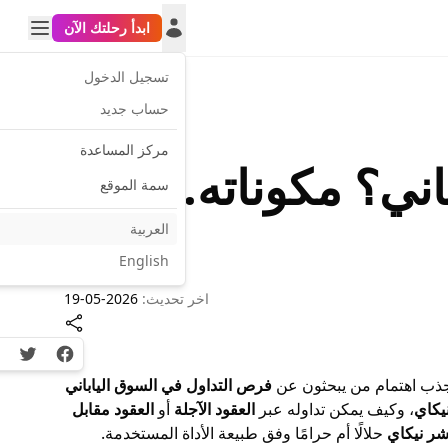
ابدأ رحلتك الآن
تسجيل الدخول
حساب جديد
مركز المساعدة
 نيكايNikkei الياباني؟ مكوناته..
سمة الموقع
العربية
English
اخر تحديث:
2026-05-19
witter
Facebook
 تجذب اهتمام من يبحثون عن
فرص التداول في السوق الياباني
يكاي
، وكيف يمكن تداوله عبر
العقود الآجلة
أو
العقود مقابل
شر نيكاي
حلالًا أم حرامًا وفق طبيعة الأداة المستخدمة.