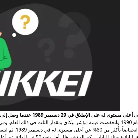
لاق في 29 ديسمبر 1989 عندما وصل إلى أعلى مستوى خلال اليوم عند 38957.44.
 اليابان، لكن المؤشر ظل أقل بنحو 50 في المائة عن أعلى مستوى له في عام 1989.