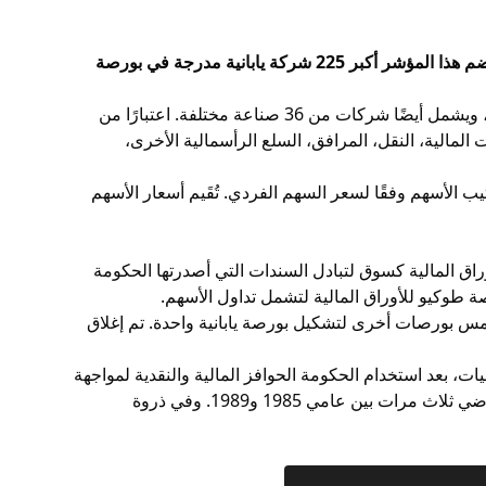
يضم هذا المؤشر أكبر 225 شركة يابانية مدرجة في بورصة
يتضمن مؤشر نيكاي شركات بارزة مثل سوني، كانون، نيسان موتور، مازدا موتور، وباناسونيك، ويشمل أيضًا شركات من 36 صناعة مختلفة. اعتبارًا من
ات المالية، النقل، المرافق، السلع الرأسمالية الأخرى،
ب الأسهم وفقًا لسعر السهم الفردي. تُقَيم أسعار الأسهم
اق المالية كسوق لتبادل
السندات
التي أصدرتها الحكومة
 طوكيو للأوراق المالية لتشمل تداول الأسهم.
بورصات
أخرى لتشكيل بورصة يابانية واحدة. تم إغلاق
ت، بعد استخدام الحكومة الحوافز المالية والنقدية لمواجهة
ركود سببه ارتفاع الين الياباني بنسبة 50% في بداية العقد. وتضاعفت أسعار الأسهم وقيم الأراضي ثلاث مرات بين عامي 1985 و1989. وفي ذروة