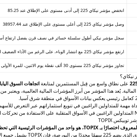
انخفض مؤشر نيكاي 225 إلى أدنى مستوى على الإطلاق عند 85.25
وصل مؤشر نيكاي 225 إلى أعلى مستوى على الإطلاق عند 38957.44
سجل مؤشر نيكي أطول سلسلة خسائر في نصف قرن بفضل ارتفاع أسعار 
ارتفع مؤشر نيكاي 225 مع انتشار الوباء، على الرغم من الأداء الضعيف للمعايير العالمية
تجاوز مؤشر نيكاي 225 مستوى 30 ألف نقطة يوم الاثنين، للمرة الأولى منذ أكثر من ثلاثة عقود
 نيكاي؟
على نطاق واسع من قِبل المستثمرين لمتابعة
اتجاهات السوق اليابان
مالية. يُعد هذا المؤشر من أبرز المؤشرات المالية العالمية، ويعتبر من
 أداة مهمة للمتداولين الراغبين في تنويع استثماراتهم عبر التعرض للأ
توبيكس TOPIX
يسية التي تحظى بمتابعة كبيرة في بورصة طوكيو للأوراق المالية.
على عكس مؤشر نيكاي الذي يض