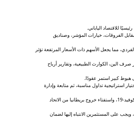
مقابل الفروقات، خيارات المؤشر، وصناديق
ً على سعر السهم الفردي، مما يجعل الأسهم ذات الأسعار المرتفعة تؤثر
ياسية، أسعار صرف الين، الكوارث الطبيعية، وتقارير أرباح
ر استراتيجية تداول مناسبة، ثم متابعة وإدارة
تتسم حركة مؤشر نيكاي بالتقلبات المرتبطة بالأحداث العالمية والمحلية، مثل جائحة كوفيد-19، واستفتاء خروج بريطانيا من الاتحاد
جب على المستثمرين الانتباه إليها لضمان