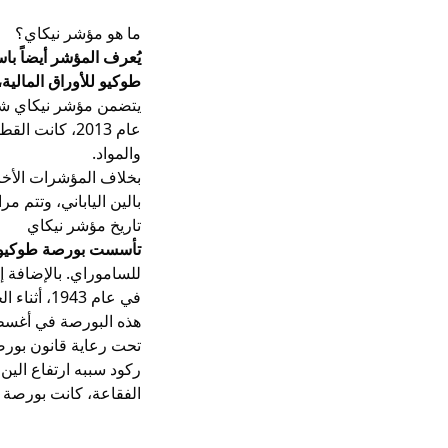
ما هو مؤشر نيكاي؟
يُعرف المؤشر أيضاً باسم نيكي 225، Nikkei، وهو أشهر مؤشرات 
طوكيو للأوراق المالية، 
عام 2013، كان
والمواد.
بخلاف المؤشرات الأخرى
بالين الياباني، وتتم 
تاريخ مؤشر نيكاي
تأسست بورصة طوكيو للأو
للساموراي. بالإضافة 
في عام 1943، أثناء الحرب العالمية الثانية، قامت الحكومة اليابانية بدمج بورصة طوكيو مع خمس
هذه البورصة في أغسطس 1945 قرب نهاية
تحت رعاية قانون بورصة
الفقاعة، كانت بورصة طوكيو تمثل 60% من القيمة