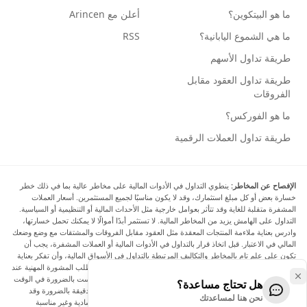
ما هو البيتكوين؟
أعلن مع Arincen
ما هي الشموع اليابانية؟
RSS
طريقة تداول الأسهم
طريقة تداول العقود مقابل
الفروقات
ما هو الفوركس؟
طريقة تداول العملات الرقمية
الإفصاح عن المخاطر:
ينطوي التداول في الأدوات المالية على مخاطر عالية بما في ذلك خطر
خسارة بعض أو كل مبلغ استثمارك، وقد لا يكون مناسبًا لجميع المستثمرين. أسعار العملات
المشفرة متقلبة للغاية وقد تتأثر بعوامل خارجية مثل الأحداث المالية أو التنظيمية أو السياسية.
التداول على الهامش يزيد من المخاطر المالية. لا تستثمر أبدًا أموالًا لا يمكنك تحمل خسارتها،
وادرس بعناية ملاءمة المنتجات المعقدة مثل العقود مقابل الفروقات والمشتقات مع وضع وضعك
المالي في الاعتبار. قبل اتخاذ قرار بالتداول في الأدوات المالية أو العملات المشفرة، يجب أن
تكون على علم تام بالمخاطر والتكاليف المرتبطة بالتداول في الأسواق المالية، وأن تفكر بعناية
في أهدافك الاستثمارية ومستوى خبرتك ورغبتك في المخاطرة، وأن تطلب المشورة المهنية عند
الحاجة. تود Arincen أن تذكرك بأن البيانات الواردة في هذا الموقع ليست بالضرورة في الوقت
هل تحتاج مساعدة؟
الفعلي وليست دقيقة. البيانات والأسعار الموجودة على الموقع ليست دقيقة بالضرورة وقد
نحن هنا لمساعدتك
تختلف عن السعر الفعلي في أي سوق معينة، مما يعني أن الأسعار إرشادية وغير مناسبة