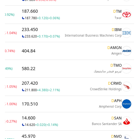
187.660
D
TM
0
(0.92%)
تويوتا
187.780
+0.120
(+0.06%)
233.450
D
IBM
50
(-1.04%)
International Business Machines Corp
233.620
+0.170
(+0.07%)
D
AMGN
404.84
0
(-0.74%)
Amgen
D
TMO
580.22
(0.49%)
ثيرمو فيشر ساينتيفيك
207.420
D
CRWD
10
(-1.05%)
CrowdStrike Holdings
211.800
+4.380
(+2.11%)
D
APH
170.510
30
(-1.00%)
Amphenol Corp
14.600
D
SAN
40
(-0.27%)
Banco Santander SA
14.620
+0.020
(+0.14%)
45.970
D
NVO