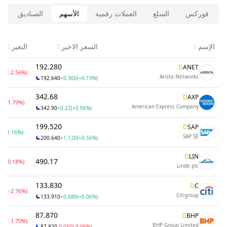
فوركس
السلع
العملات رقمية
الأسهم
الصناديق
ا
الإسم
السعر الاخير
التغير
192.280
D
ANET
50
(-2.56%)
Arista Networks
192.640
+0.360
(+0.19%)
342.68
D
AXP
5
(-1.79%)
American Express Company
342.90
+0.22
(+0.06%)
199.520
D
SAP
0
(1.16%)
SAP SE
200.640
+1.120
(+0.56%)
D
LIN
490.17
8
(-0.18%)
Linde plc
133.830
D
C
00
(-2.76%)
Citigroup
133.910
+0.080
(+0.06%)
87.870
D
BHP
20
(-1.70%)
BHP Group Limited
87.820
-0.050
(-0.06%)