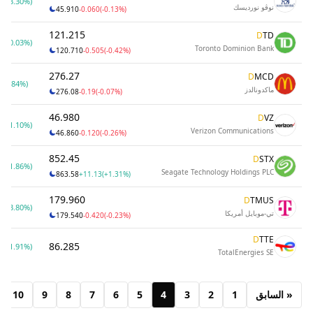
0
(3.30%)
نوڤو نورديسك
45.910
-0.060
(-0.13%)
121.215
D
TD
5
(0.03%)
Toronto Dominion Bank
120.710
-0.505
(-0.42%)
276.27
D
MCD
(0.84%)
ماكدونالدز
276.08
-0.19
(-0.07%)
46.980
D
VZ
0
(1.10%)
Verizon Communications
46.860
-0.120
(-0.26%)
852.45
D
STX
4
(1.86%)
Seagate Technology Holdings PLC
863.58
+11.13
(+1.31%)
179.960
D
TMUS
0
(3.80%)
تي-موبايل أمريكا
179.540
-0.420
(-0.23%)
D
TTE
86.285
5
(1.91%)
TotalEnergies SE
« السابق
1
2
3
4
5
6
7
8
9
10